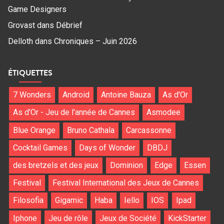
Game Designers
Grovast
dans
Débrief
Delloth
dans
Chroniques – Juin 2026
ÉTIQUETTES
7 Wonders
Android
Antoine Bauza
As d'Or
As d'Or - Jeu de l'année de Cannes
Asmodee
Blue Orange
Bruno Cathala
Carcassonne
Cocktail Games
Days of Wonder
DBDJ
des bretzels et des jeux
Dominion
Edge
Essen
Festival
Festival International des Jeux de Cannes
Filosofia
Gigamic
Haba
Iello
IOS
Ipad
Iphone
Jeu de rôle
Jeux de Société
KickStarter