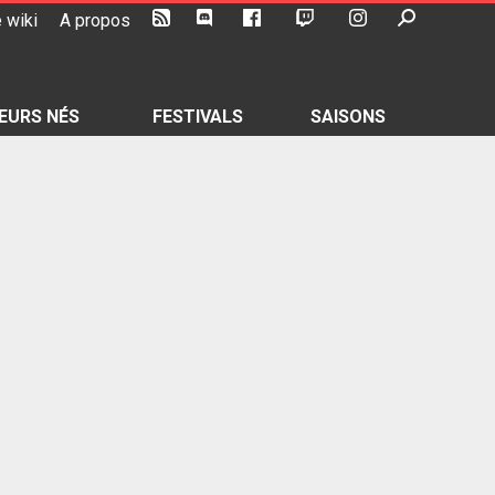
 wiki
A propos
EURS NÉS
FESTIVALS
SAISONS