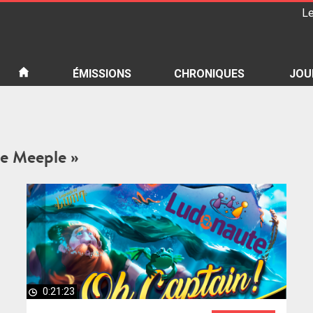
Le
iété
ÉMISSIONS
CHRONIQUES
JOU
the Meeple »
0:21:23