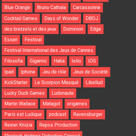
Blue Orange
Bruno Cathala
Carcassonne
Cocktail Games
Days of Wonder
DBDJ
des bretzels et des jeux
Dominion
Edge
Essen
Festival
Festival International des Jeux de Cannes
Filosofia
Gigamic
Haba
Iello
IOS
Ipad
Iphone
Jeu de rôle
Jeux de Société
KickStarter
Le Scorpion Masqué
Libellud
Lucky Duck Games
Ludonaute
Martin Wallace
Matagot
origames
Paris est Ludique
podcast
Ravensburger
Reiner Knizia
Repos Production
Sherlock Holmes Detective Conseil