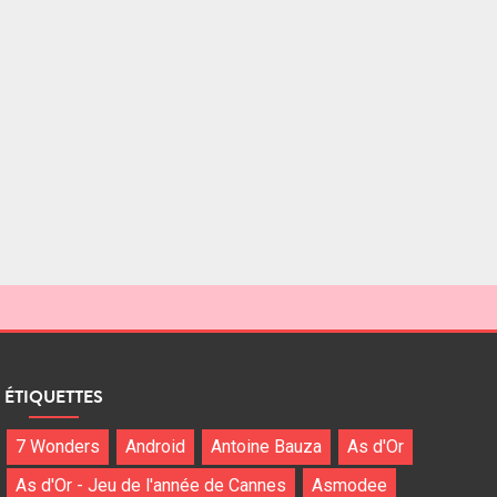
ÉTIQUETTES
7 Wonders
Android
Antoine Bauza
As d'Or
As d'Or - Jeu de l'année de Cannes
Asmodee