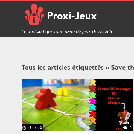
Skip
to
content
Proxi Jeux - Le podcast qui vous parle de jeux de soc
Le podcast qui vous parle de jeux de société
Tous les articles étiquettés « Save 
0:47:56
4