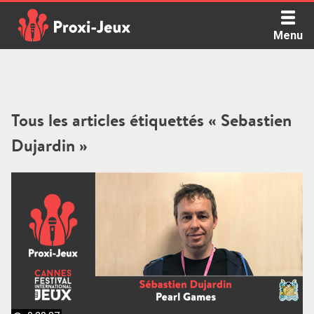
Skip
to
Menu
content
Proxi Jeux - Le podcast qui vous parle de jeux de société
Tous les articles étiquettés « Sebastien
Dujardin »