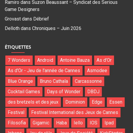
Ramiro
dans
Suzon Beaussant – Syndicat des Serious
Game Designers
Grovast
dans
Débrief
Delloth
dans
Chroniques – Juin 2026
ÉTIQUETTES
7 Wonders
Android
Antoine Bauza
As d'Or
As d'Or - Jeu de l'année de Cannes
Asmodee
Blue Orange
Bruno Cathala
Carcassonne
Cocktail Games
Days of Wonder
DBDJ
des bretzels et des jeux
Dominion
Edge
Essen
Festival
Festival International des Jeux de Cannes
Filosofia
Gigamic
Haba
Iello
IOS
Ipad