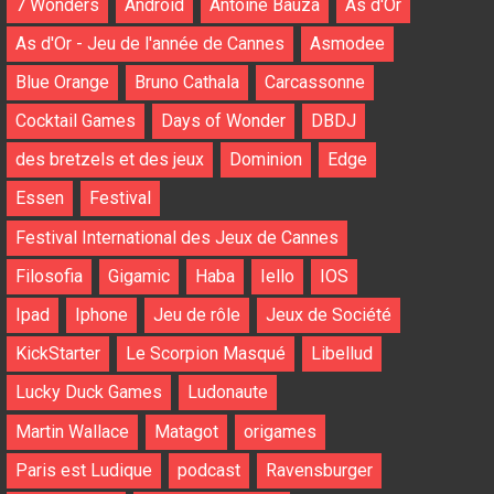
7 Wonders
Android
Antoine Bauza
As d'Or
As d'Or - Jeu de l'année de Cannes
Asmodee
Blue Orange
Bruno Cathala
Carcassonne
Cocktail Games
Days of Wonder
DBDJ
des bretzels et des jeux
Dominion
Edge
Essen
Festival
Festival International des Jeux de Cannes
Filosofia
Gigamic
Haba
Iello
IOS
Ipad
Iphone
Jeu de rôle
Jeux de Société
KickStarter
Le Scorpion Masqué
Libellud
Lucky Duck Games
Ludonaute
Martin Wallace
Matagot
origames
Paris est Ludique
podcast
Ravensburger