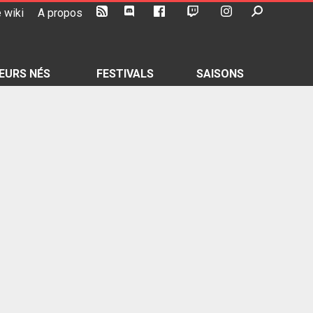
 wiki
A propos
EURS NÉS
FESTIVALS
SAISONS