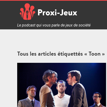
Skip
to
content
Proxi Jeux - Le podcast qui vous parle de jeux de soc
Le podcast qui vous parle de jeux de société
Tous les articles étiquettés « Toon »