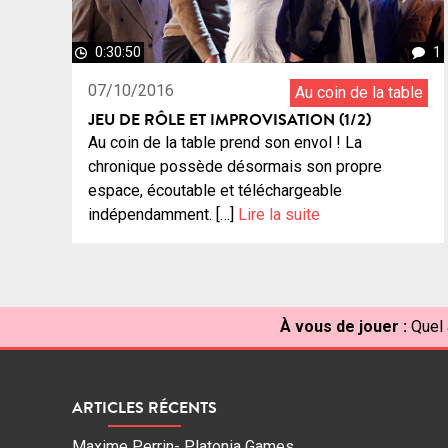
0:30:50
1
07/10/2016
Au coin de la table
JEU DE RÔLE ET IMPROVISATION (1/2)
Au coin de la table prend son envol ! La
chronique possède désormais son propre
espace, écoutable et téléchargeable
indépendamment. […]
Lire la suite
À vous de jouer :
Quel 
ARTICLES RÉCENTS
Maxime Perrin- Platonia Games