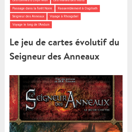
Les collines d’Emyn Muil
Les marais des morts
Passage dans la forêt Noire
Rassemblement à Osgiliath
Seigneur des Anneaux
Voyage à Rhosgobel
Voyage le long de l’Anduin
Le jeu de cartes évolutif du
Seigneur des Anneaux