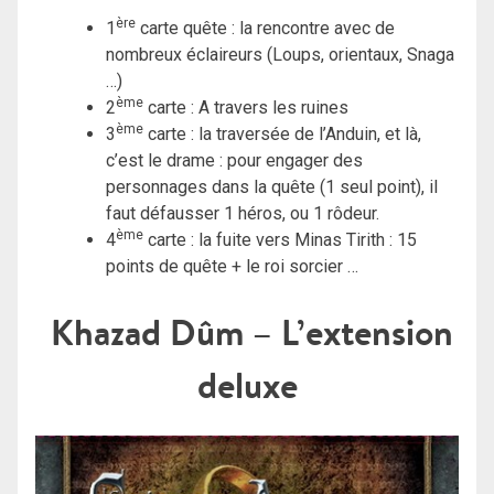
ère
1
carte quête : la rencontre avec de
nombreux éclaireurs (Loups, orientaux, Snaga
…)
ème
2
carte : A travers les ruines
ème
3
carte : la traversée de l’Anduin, et là,
c’est le drame : pour engager des
personnages dans la quête (1 seul point), il
faut défausser 1 héros, ou 1 rôdeur.
ème
4
carte : la fuite vers Minas Tirith : 15
points de quête + le roi sorcier …
Khazad Dûm – L’extension
deluxe