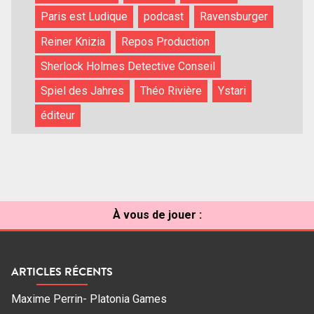
Paris est Ludique
podcast
Ravensburger
Reiner Knizia
Repos Production
Sherlock Holmes Detective Conseil
Spiel des Jahres
Théo Rivière
Ystari
éditeur
À vous de jouer :
ARTICLES RÉCENTS
Maxime Perrin- Platonia Games