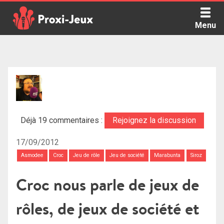
Skip
to
Menu
content
Proxi Jeux - Le podcast qui vous parle de jeux de société
Déjà 19 commentaires :
Rejoignez la discussion
17/09/2012
Asmodee
Croc
Jeu de rôle
Jeu de société
Marabunta
Siroz
Croc nous parle de jeux de
rôles, de jeux de société et