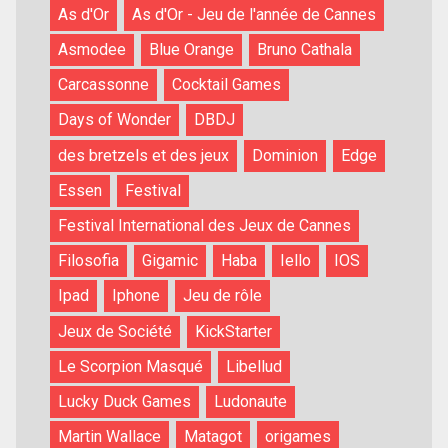
As d'Or
As d'Or - Jeu de l'année de Cannes
Asmodee
Blue Orange
Bruno Cathala
Carcassonne
Cocktail Games
Days of Wonder
DBDJ
des bretzels et des jeux
Dominion
Edge
Essen
Festival
Festival International des Jeux de Cannes
Filosofia
Gigamic
Haba
Iello
IOS
Ipad
Iphone
Jeu de rôle
Jeux de Société
KickStarter
Le Scorpion Masqué
Libellud
Lucky Duck Games
Ludonaute
Martin Wallace
Matagot
origames