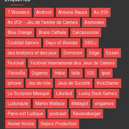
7 Wonders
Android
Antoine Bauza
As d'Or
As d'Or - Jeu de l'année de Cannes
Asmodee
Blue Orange
Bruno Cathala
Carcassonne
Cocktail Games
Days of Wonder
DBDJ
des bretzels et des jeux
Dominion
Edge
Essen
Festival
Festival International des Jeux de Cannes
Filosofia
Gigamic
Haba
Iello
IOS
Ipad
Iphone
Jeu de rôle
Jeux de Société
KickStarter
Le Scorpion Masqué
Libellud
Lucky Duck Games
Ludonaute
Martin Wallace
Matagot
origames
Paris est Ludique
podcast
Ravensburger
Reiner Knizia
Repos Production