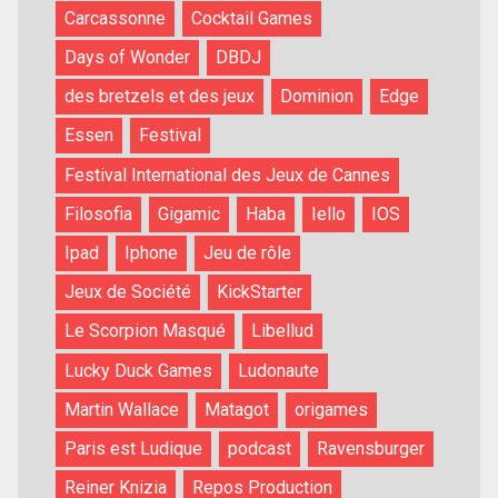
Carcassonne
Cocktail Games
Days of Wonder
DBDJ
des bretzels et des jeux
Dominion
Edge
Essen
Festival
Festival International des Jeux de Cannes
Filosofia
Gigamic
Haba
Iello
IOS
Ipad
Iphone
Jeu de rôle
Jeux de Société
KickStarter
Le Scorpion Masqué
Libellud
Lucky Duck Games
Ludonaute
Martin Wallace
Matagot
origames
Paris est Ludique
podcast
Ravensburger
Reiner Knizia
Repos Production