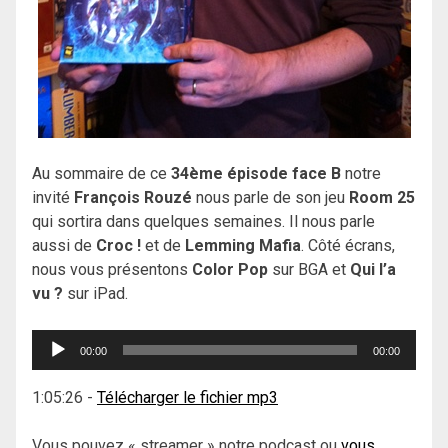
Au sommaire de ce
34ème épisode face B
notre
invité
François Rouzé
nous parle de son jeu
Room 25
qui sortira dans quelques semaines. Il nous parle
aussi de
Croc !
et de
Lemming Mafia
. Côté écrans,
nous vous présentons
Color Pop
sur BGA et
Qui l’a
vu ?
sur iPad.
Lecteur
00:00
00:00
audio
1:05:26
-
Télécharger le fichier mp3
Vous pouvez « streamer » notre podcast ou
vous