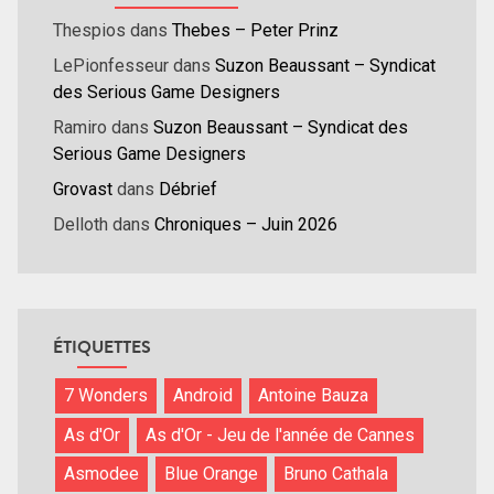
Thespios
dans
Thebes – Peter Prinz
LePionfesseur
dans
Suzon Beaussant – Syndicat
des Serious Game Designers
Ramiro
dans
Suzon Beaussant – Syndicat des
Serious Game Designers
Grovast
dans
Débrief
Delloth
dans
Chroniques – Juin 2026
ÉTIQUETTES
7 Wonders
Android
Antoine Bauza
As d'Or
As d'Or - Jeu de l'année de Cannes
Asmodee
Blue Orange
Bruno Cathala