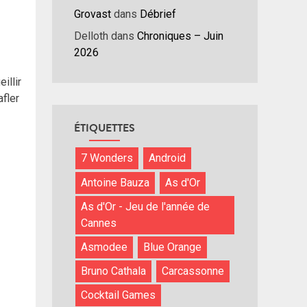
Grovast
dans
Débrief
Delloth
dans
Chroniques – Juin
2026
illir
afler
ÉTIQUETTES
7 Wonders
Android
Antoine Bauza
As d'Or
As d'Or - Jeu de l'année de
Cannes
Asmodee
Blue Orange
Bruno Cathala
Carcassonne
Cocktail Games