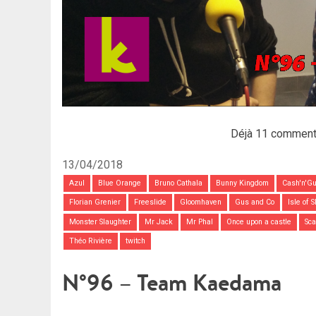
Déjà 11 comment
13/04/2018
Azul
Blue Orange
Bruno Cathala
Bunny Kingdom
Cash'n'G
Florian Grenier
Freeslide
Gloomhaven
Gus and Co
Isle of 
Monster Slaughter
Mr Jack
Mr Phal
Once upon a castle
Sca
Théo Rivière
twitch
N°96 – Team Kaedama