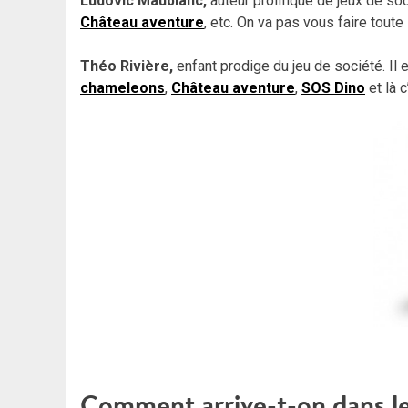
Ludovic Maublanc,
auteur prolifique de jeux de so
Château aventure
, etc.
On va pas vous faire toute
Théo Rivière,
enfant prodige du jeu de société. Il 
chameleons
,
Château aventure
,
SOS Dino
et là 
Comment arrive-t-on dans le 