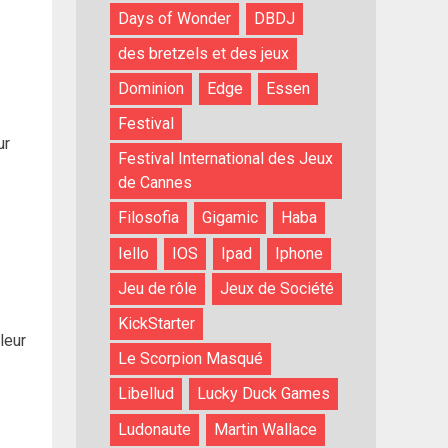
Days of Wonder
DBDJ
des bretzels et des jeux
Dominion
Edge
Essen
Festival
ur
Festival International des Jeux
de Cannes
Filosofia
Gigamic
Haba
Iello
IOS
Ipad
Iphone
Jeu de rôle
Jeux de Société
KickStarter
leur
Le Scorpion Masqué
Libellud
Lucky Duck Games
Ludonaute
Martin Wallace