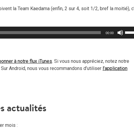
oivent la Team Kaedama (enfin, 2 sur 4, soit 1/2, bref la moitié), c
Util
00:00
les
flèc
haut
pou
onner à notre flux iTunes
. Si vous nous appréciez, notez notre
aug
 Sur Android, nous vous recommandons d’utiliser
l’application
ou
dimi
le
vol
s actualités
ier mois :