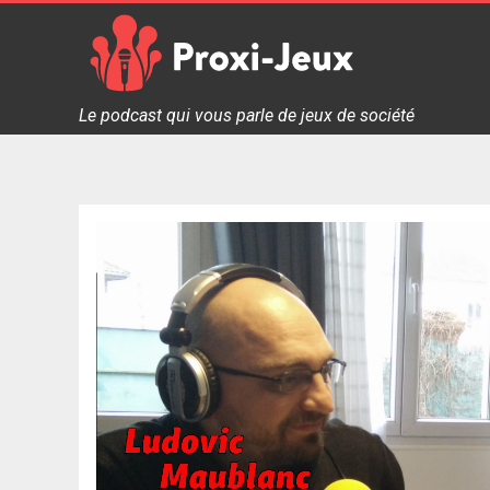
Skip
to
content
Proxi Jeux - Le podcast qui vous parle de jeux de soc
Le podcast qui vous parle de jeux de société