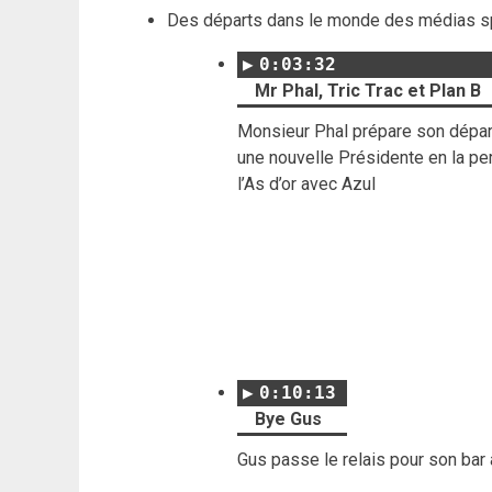
Des départs dans le monde des médias spé
0:03:32
Mr Phal, Tric Trac et Plan B
Monsieur Phal prépare son départ 
une nouvelle Présidente en la per
l’As d’or avec Azul
0:10:13
Bye Gus
Gus passe le relais pour son bar 