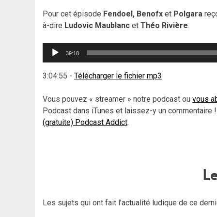
Pour cet épisode
Fendoel, Benofx
et
Polgara
reç
à-dire
Ludovic Maublanc
et
Théo Rivière
.
Lecteur
39:18
audio
3:04:55
-
Télécharger le fichier mp3
Vous pouvez « streamer » notre podcast ou
vous ab
Podcast dans iTunes et laissez-y un commentaire !
(gratuite) Podcast Addict
.
Le
Les sujets qui ont fait l’actualité ludique de ce dern