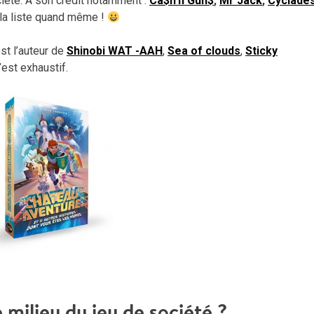
ciété. A son crédit notamment :
Ca$h’n Gun$
,
Mr Jack
,
Cyclade
 la liste quand même !
est l’auteur de
Shinobi WAT -AAH
,
Sea of clouds
,
Sticky
c’est exhaustif.
milieu du jeu de société ?