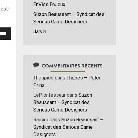
EnVies EnJeux
’est-
Suzon Beaussant – Syndicat des
Serious Game Designers
isez
Jarvin
hes
/bas
r
COMMENTAIRES RÉCENTS
menter
Thespios
dans
Thebes – Peter
nuer
Prinz
LePionfesseur
dans
Suzon
ume.
Beaussant – Syndicat des
Serious Game Designers
Ramiro
dans
Suzon Beaussant –
Syndicat des Serious Game
Designers