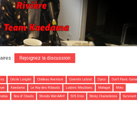
aires :
Rejoignez la discussion
uns
Cécile Langlet
Château Aventure
Corentin Lebrat
Djeco
Don't Panic Gam
Skye
Kaedama
Le Roy des Ribauds
Ludovic Maublanc
Matagot
Miko
rabia
Sea of Clouds
Shinobi Wat-AAH!
SOS Dino
Sticky Chameleons
Survivant