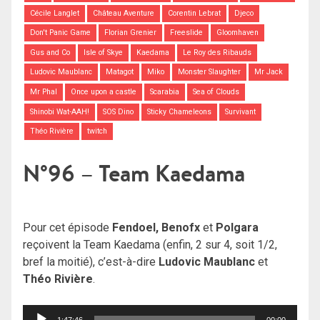
Cécile Langlet
Château Aventure
Corentin Lebrat
Djeco
Don't Panic Game
Florian Grenier
Freeslide
Gloomhaven
Gus and Co
Isle of Skye
Kaedama
Le Roy des Ribauds
Ludovic Maublanc
Matagot
Miko
Monster Slaughter
Mr Jack
Mr Phal
Once upon a castle
Scarabia
Sea of Clouds
Shinobi Wat-AAH!
SOS Dino
Sticky Chameleons
Survivant
Théo Rivière
twitch
N°96 – Team Kaedama
Pour cet épisode
Fendoel, Benofx
et
Polgara
reçoivent la Team Kaedama (enfin, 2 sur 4, soit 1/2,
bref la moitié), c’est-à-dire
Ludovic Maublanc
et
Théo Rivière
.
Lecteur