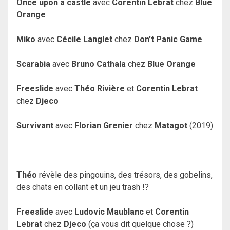
Once upon a castle
avec
Corentin Lebrat
chez
Blue
Orange
Miko
avec
Cécile Langlet
chez
Don’t Panic Game
Scarabia
avec
Bruno Cathala
chez
Blue Orange
Freeslide
avec
Théo Rivière
et
Corentin Lebrat
chez
Djeco
Survivant
avec
Florian Grenier
chez
Matagot
(2019)
Théo
révèle des pingouins, des trésors, des gobelins,
des chats en collant et un jeu trash !?
Freeslide
avec
Ludovic Maublanc
et
Corentin
Lebrat
chez
Djeco
(ça vous dit quelque chose ?)