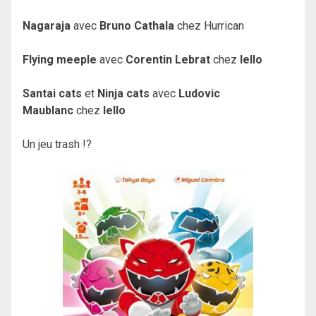
Nagaraja
avec
Bruno Cathala
chez Hurrican
Flying meeple
avec
Corentin Lebrat
chez
Iello
Santai cats
et
Ninja cats
avec
Ludovic
Maublanc
chez
Iello
Un jeu trash !?