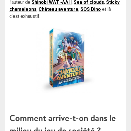
l’auteur de
Shinobi WAT -AAH
,
Sea of clouds
,
Sticky
chameleons
,
Château aventure
,
SOS Dino
et là
c’est exhaustif.
Comment arrive-t-on dans le
milieu du jeu de société ?