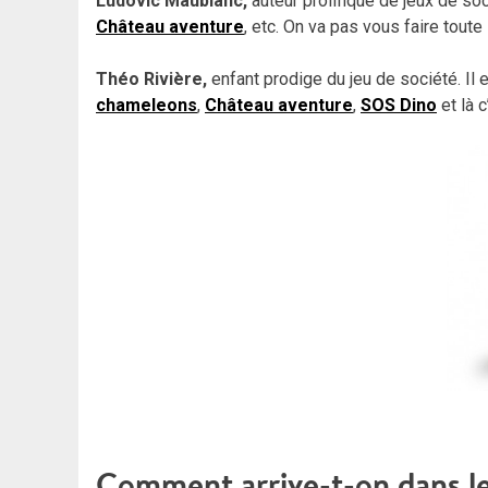
Ludovic Maublanc,
auteur prolifique de jeux de so
Château aventure
, etc.
On va pas vous faire toute
Théo Rivière,
enfant prodige du jeu de société. Il 
chameleons
,
Château aventure
,
SOS Dino
et là 
Comment arrive-t-on dans le 