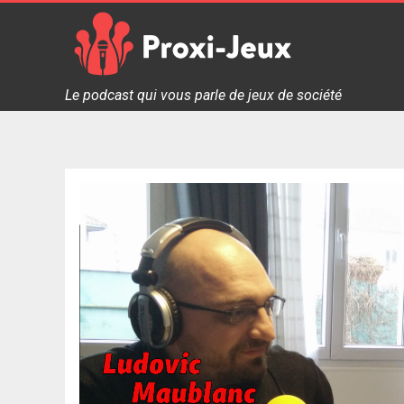
Skip
to
content
Proxi Jeux - Le podcast qui vous parle de jeux de soc
Le podcast qui vous parle de jeux de société