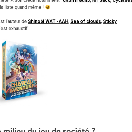
ciété. A son crédit notamment :
Ca$h’n Gun$
,
Mr Jack
,
Cyclade
 la liste quand même !
est l’auteur de
Shinobi WAT -AAH
,
Sea of clouds
,
Sticky
c’est exhaustif.
milieu du jeu de société ?