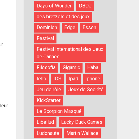
Days of Wonder
DBDJ
des bretzels et des jeux
Dominion
Edge
Essen
Festival
ur
Festival International des Jeux
de Cannes
Filosofia
Gigamic
Haba
Iello
IOS
Ipad
Iphone
Jeu de rôle
Jeux de Société
KickStarter
leur
Le Scorpion Masqué
Libellud
Lucky Duck Games
Ludonaute
Martin Wallace