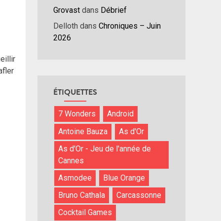
Grovast
dans
Débrief
Delloth
dans
Chroniques – Juin
2026
illir
afler
ÉTIQUETTES
7 Wonders
Android
Antoine Bauza
As d'Or
As d'Or - Jeu de l'année de
Cannes
Asmodee
Blue Orange
Bruno Cathala
Carcassonne
Cocktail Games