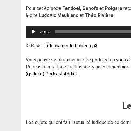
Pour cet épisode
Fendoel, Benofx
et
Polgara
reç
à-dire
Ludovic Maublanc
et
Théo Rivière
.
Lecteur
2:36:52
audio
3:04:55
-
Télécharger le fichier mp3
Vous pouvez « streamer » notre podcast ou
vous ab
Podcast dans iTunes et laissez-y un commentaire !
(gratuite) Podcast Addict
.
Le
Les sujets qui ont fait l’actualité ludique de ce dern