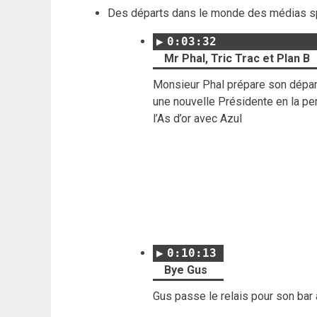
Des départs dans le monde des médias spé
0:03:32
Mr Phal, Tric Trac et Plan B
Monsieur Phal prépare son départ 
une nouvelle Présidente en la per
l’As d’or avec Azul
0:10:13
Bye Gus
Gus passe le relais pour son bar 