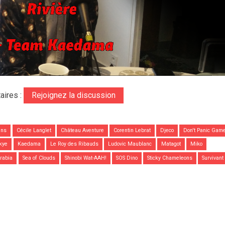
aires :
Rejoignez la discussion
uns
Cécile Langlet
Château Aventure
Corentin Lebrat
Djeco
Don't Panic Gam
Skye
Kaedama
Le Roy des Ribauds
Ludovic Maublanc
Matagot
Miko
rabia
Sea of Clouds
Shinobi Wat-AAH!
SOS Dino
Sticky Chameleons
Survivant