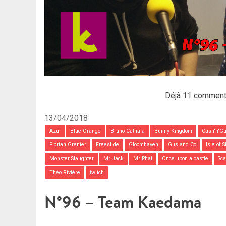
Déjà 11 comment
13/04/2018
Azul
Blue Orange
Bruno Cathala
Bunny Kingdom
Cash'n'G
Florian Grenier
Freeslide
Gloomhaven
Gus and Co
Isle of 
Monster Slaughter
Mr Jack
Mr Phal
Once upon a castle
Sca
Théo Rivière
twitch
N°96 – Team Kaedama