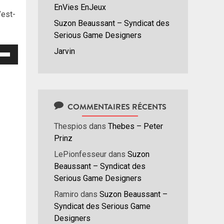
EnVies EnJeux
’est-
Suzon Beaussant – Syndicat des
Serious Game Designers
isez
Jarvin
hes
/bas
r
COMMENTAIRES RÉCENTS
menter
Thespios
dans
Thebes – Peter
nuer
Prinz
LePionfesseur
dans
Suzon
ume.
Beaussant – Syndicat des
Serious Game Designers
Ramiro
dans
Suzon Beaussant –
Syndicat des Serious Game
Designers