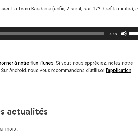
oivent la Team Kaedama (enfin, 2 sur 4, soit 1/2, bref la moitié), c
Util
00:00
les
flèc
haut
pou
onner à notre flux iTunes
. Si vous nous appréciez, notez notre
aug
 Sur Android, nous vous recommandons d’utiliser
l’application
ou
dimi
le
vol
s actualités
ier mois :