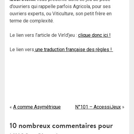
d’ouvriers qui rappelle parfois Agricola, pour ses
ouvriers experts, ou Viticulture, son petit frère en
terme de complexité.
Le lien vers l’article de Vin’d’jeu :
clique donc ici !
Le lien vers
une traduction française des règles !
Navigation
A comme Asymétrique
N°101 – AccessiJeux
de
10 nombreux commentaires pour
l’article