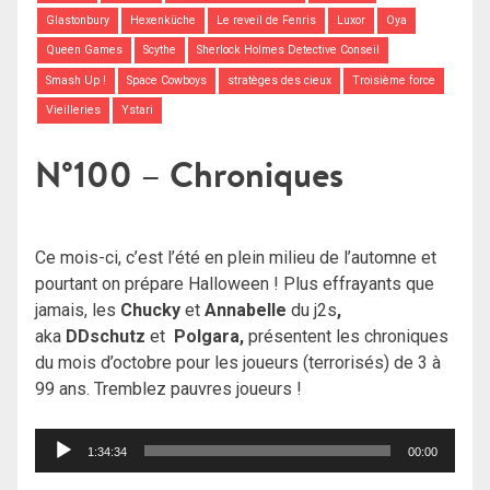
Glastonbury
Hexenküche
Le reveil de Fenris
Luxor
Oya
Queen Games
Scythe
Sherlock Holmes Detective Conseil
Smash Up !
Space Cowboys
stratèges des cieux
Troisième force
Vieilleries
Ystari
N°100 – Chroniques
Ce mois-ci, c’est l’été en plein milieu de l’automne et
pourtant on prépare Halloween ! Plus effrayants que
jamais, les
Chucky
et
Annabelle
du j2s
,
aka
DDschutz
et
Polgara,
présentent les chroniques
du mois d’octobre pour les joueurs (terrorisés) de 3 à
99 ans. Tremblez pauvres joueurs !
Lecteur
1:34:34
00:00
audio