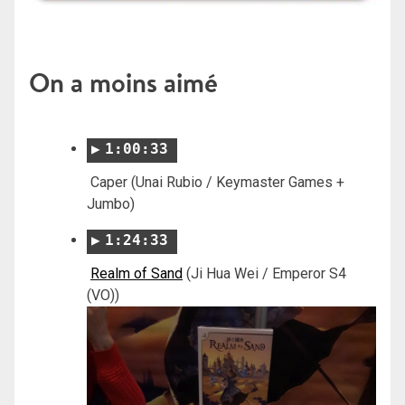
On a moins aimé
1:00:33
Caper (Unai Rubio / Keymaster Games +
Jumbo)
1:24:33
Realm of Sand
(Ji Hua Wei / Emperor S4
(VO))