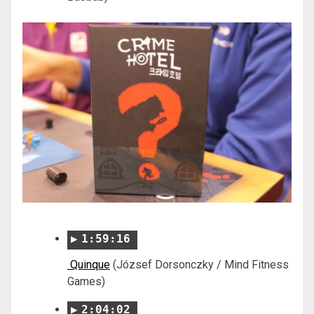
1:59:16
Quinque
(József Dorsonczky / Mind Fitness
Games)
2:04:02