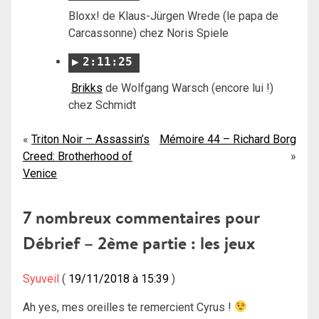
Bloxx! de Klaus-Jürgen Wrede (le papa de
Carcassonne) chez Noris Spiele
2:11:25
Brikks
de Wolfgang Warsch (encore lui !)
chez Schmidt
Navigation
Triton Noir – Assassin’s
Mémoire 44 – Richard Borg
Creed: Brotherhood of
de
Venice
l’article
7 nombreux commentaires pour
Débrief – 2ème partie : les jeux
Syuveil
19/11/2018 à 15:39
Ah yes, mes oreilles te remercient Cyrus !