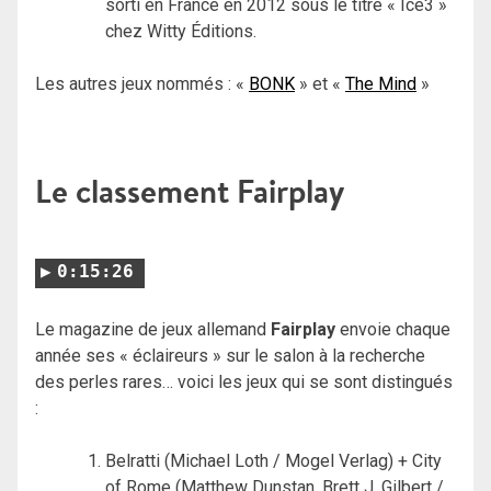
sorti en France en 2012 sous le titre « Ice3 »
chez Witty Éditions.
Les autres jeux nommés : «
BONK
» et «
The Mind
»
Le classement Fairplay
0:15:26
Le magazine de jeux allemand
Fairplay
envoie chaque
année ses « éclaireurs » sur le salon à la recherche
des perles rares… voici les jeux qui se sont distingués
:
Belratti (Michael Loth / Mogel Verlag) + City
of Rome (Matthew Dunstan, Brett J. Gilbert /