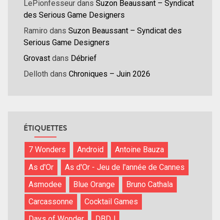
LePionfesseur
dans
Suzon Beaussant – Syndicat
des Serious Game Designers
Ramiro
dans
Suzon Beaussant – Syndicat des
Serious Game Designers
Grovast
dans
Débrief
Delloth
dans
Chroniques – Juin 2026
ÉTIQUETTES
7 Wonders
Android
Antoine Bauza
As d'Or
As d'Or - Jeu de l'année de Cannes
Asmodee
Blue Orange
Bruno Cathala
Carcassonne
Cocktail Games
Days of Wonder
DBDJ