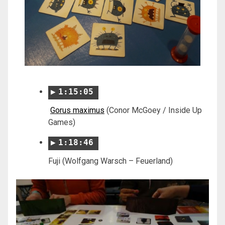
1:15:05
Gorus maximus
(Conor McGoey / Inside Up
Games)
1:18:46
Fuji (Wolfgang Warsch – Feuerland)