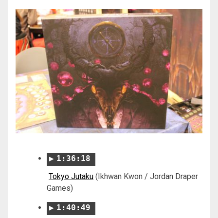
1:36:18
Tokyo Jutaku
(Ikhwan Kwon / Jordan Draper
Games)
1:40:49