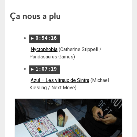
Ça nous a plu
0:54:16
Nyctophobia
(Catherine Stippell /
Pandasaurus Games)
1:07:19
Azul – Les vitraux de Sintra
(Michael
Kiesling / Next Move)