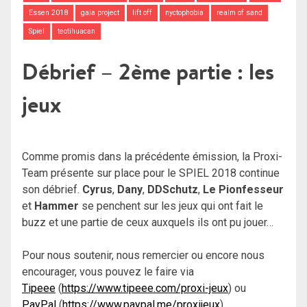
Essen 2018
gaia project
lift off
nyctophobia
realm of sand
Spiel
teotihuacan
Débrief – 2ème partie : les
jeux
Comme promis dans la précédente émission, la Proxi-
Team présente sur place pour le SPIEL 2018 continue
son débrief.
Cyrus
,
Dany
,
DDSchutz
,
Le Pionfesseur
et
Hammer
se penchent sur les jeux qui ont fait le
buzz et une partie de ceux auxquels ils ont pu jouer…
Pour nous soutenir, nous remercier ou encore nous
encourager, vous pouvez le faire via
Tipeee
(
https://www.tipeee.com/proxi-jeux
) ou
PayPal
(
https://www.paypal.me/proxijeux
)