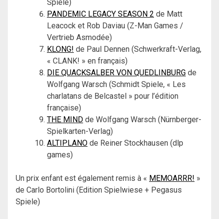
Spiele)
PANDEMIC LEGACY SEASON 2
de Matt
Leacock et Rob Daviau (Z-Man Games /
Vertrieb Asmodée)
KLONG!
de Paul Dennen (Schwerkraft-Verlag,
« CLANK! » en français)
DIE QUACKSALBER VON QUEDLINBURG
de
Wolfgang Warsch (Schmidt Spiele, « Les
charlatans de Belcastel » pour l’édition
française)
THE MIND
de Wolfgang Warsch (Nürnberger-
Spielkarten-Verlag)
ALTIPLANO
de Reiner Stockhausen (dlp
games)
Un prix enfant est également remis à «
MEMOARRR!
»
de Carlo Bortolini (Edition Spielwiese + Pegasus
Spiele)