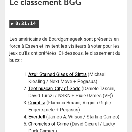
Le classement BGG
0:31:14
Les américains de Boardgamegeek sont présents en
force à Essen et invitent les visiteurs à voter pour les
jeux qu’ils ont préférés. Ci-dessous, le classement du
buzz :
Azul: Stained Glass of Sintra
(Michael
Kiesling / Next Move + Pegasus)
Teotihuacan: City of Gods
(Daniele Tascini,
Dávid Turczi / NSKN + Pixie Games (VF))
Coimbra
(Flaminia Brasini, Virginio Gigli /
Eggertspiele + Pegasus)
Everdell
(James A. Wilson / Starling Games)
Chronicles of Crime
(David Cicurel / Lucky
Duck Games )