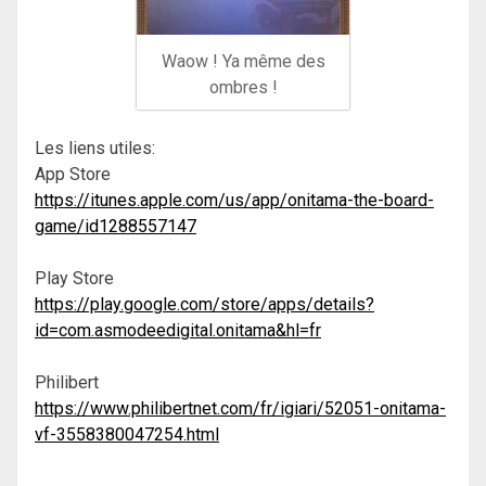
Waow ! Ya même des
ombres !
Les liens utiles:
App Store
https://itunes.apple.com/us/app/onitama-the-board-
game/id1288557147
Play Store
https://play.google.com/store/apps/details?
id=com.asmodeedigital.onitama&hl=fr
Philibert
https://www.philibertnet.com/fr/igiari/52051-onitama-
vf-3558380047254.html