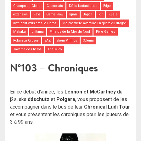
Champs de Gloire
Cosmocats
Défis fantastiques
Edge
extension
Fate
Game Flow
Igiari
Japon
jdr
Kuala
livre dont vous êtes le Héros
Ma première aventure En quête du dragon
Makaka
onitama
Pillards de la Mer du Nord
Pixie Games
Robinson Crusoe
SAZ
Shem Phillips
Solenia
Taverne des héros
The Mico
N°103 – Chroniques
En ce début d’année, les
Lennon et McCartney
du
j2s, aka
ddschutz
et
Polgara
, vous proposent de les
accompagner dans le bus de leur
Chronical Ludi Tour
et vous présentent les chroniques pour les joueurs de
3 à 99 ans.