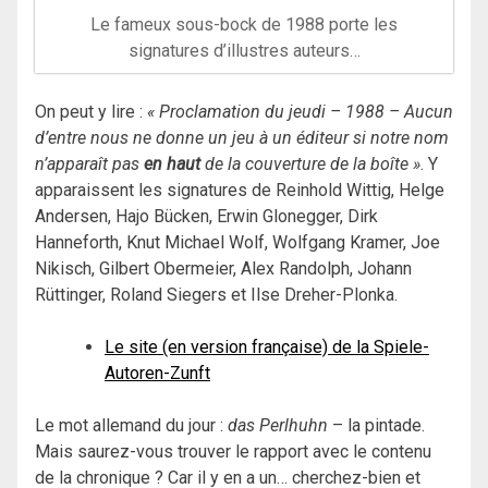
Le fameux sous-bock de 1988 porte les
signatures d’illustres auteurs…
On peut y lire :
« Proclamation du jeudi – 1988 – Aucun
d’entre nous ne donne un jeu à un éditeur si notre nom
n’apparaît pas
en haut
de la couverture de la boîte »
. Y
apparaissent les signatures de Reinhold Wittig, Helge
Andersen, Hajo Bücken, Erwin Glonegger, Dirk
Hanneforth, Knut Michael Wolf, Wolfgang Kramer, Joe
Nikisch, Gilbert Obermeier, Alex Randolph, Johann
Rüttinger, Roland Siegers et Ilse Dreher-Plonka.
Le site (en version française) de la Spiele-
Autoren-Zunft
Le mot allemand du jour :
das Perlhuhn
– la pintade.
Mais saurez-vous trouver le rapport avec le contenu
de la chronique ? Car il y en a un… cherchez-bien et