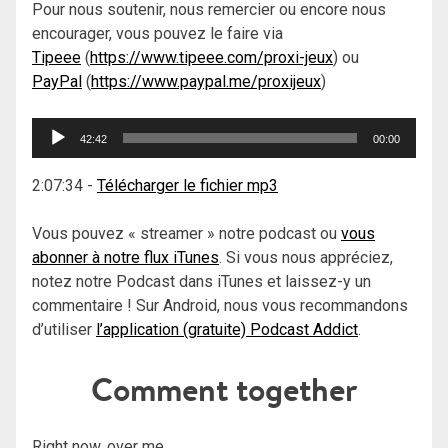
Pour nous soutenir, nous remercier ou encore nous
encourager, vous pouvez le faire via
Tipeee
(
https://www.tipeee.com/proxi-jeux
) ou
PayPal
(
https://www.paypal.me/proxijeux
)
Lecteur
42:42
00:00
audio
2:07:34
-
Télécharger le fichier mp3
Vous pouvez « streamer » notre podcast ou
vous
abonner à notre flux iTunes
. Si vous nous appréciez,
notez notre Podcast dans iTunes et laissez-y un
commentaire ! Sur Android, nous vous recommandons
d’utiliser
l’application (gratuite) Podcast Addict
.
Comment together
Right now, over me.