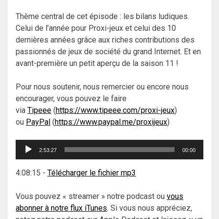
Thème central de cet épisode : les bilans ludiques.
Celui de l’année pour Proxi-jeux et celui des 10
dernières années grâce aux riches contributions des
passionnés de jeux de société du grand Internet. Et en
avant-première un petit aperçu de la saison 11 !
Pour nous soutenir, nous remercier ou encore nous
encourager, vous pouvez le faire
via
Tipeee
(
https://www.tipeee.com/proxi-jeux
)
ou
PayPal
(
https://www.paypal.me/proxijeux
)
Lecteur
2:53:27
00:00
audio
4:08:15
-
Télécharger le fichier mp3
Vous pouvez « streamer » notre podcast ou
vous
abonner à notre flux iTunes
. Si vous nous appréciez,