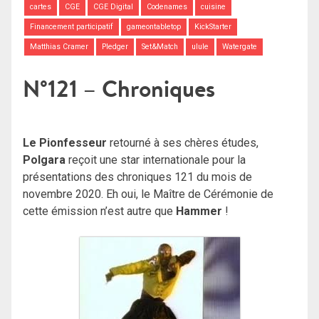
cartes
CGE
CGE Digital
Codenames
cuisine
Financement participatif
gameontabletop
KickStarter
Matthias Cramer
Pledger
Set&Match
ulule
Watergate
N°121 – Chroniques
Le Pionfesseur
retourné à ses chères études,
Polgara
reçoit une star internationale pour la
présentations des chroniques 121 du mois de
novembre 2020. Eh oui, le Maître de Cérémonie de
cette émission n’est autre que
Hammer
!