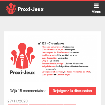
Skip
to
Menu
content
Proxi Jeux - Le podcast qui vous parle de jeux de société
Déjà 15 commentaires :
Rejoignez la discussion
27/11/2020