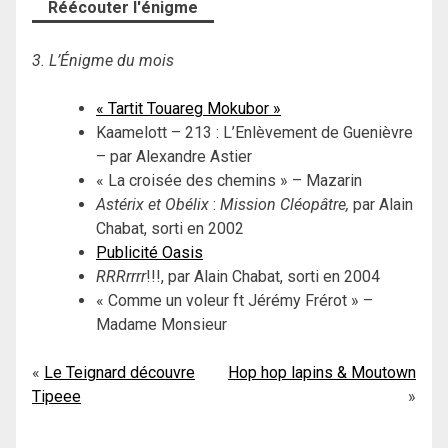
Réécouter l'énigme
3. L’Énigme du mois
« Tartit Touareg Mokubor »
Kaamelott – 213 : L’Enlèvement de Guenièvre
– par Alexandre Astier
« La croisée des chemins » – Mazarin
Astérix et Obélix
:
Mission Cléopâtre,
par Alain
Chabat, sorti en 2002
Publicité Oasis
RRRrrrr
!!!, par Alain Chabat, sorti en 2004
« Comme un voleur ft Jérémy Frérot » –
Madame Monsieur
Navigation
Le Teignard découvre
Hop hop lapins & Moutown
Tipeee
de