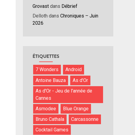
Grovast
dans
Débrief
Delloth
dans
Chroniques – Juin
2026
ÉTIQUETTES
7 Wonders
Android
Antoine Bauza
As d'Or
As d'Or - Jeu de l'année de
Cannes
Asmodee
Blue Orange
Bruno Cathala
Carcassonne
Cocktail Games