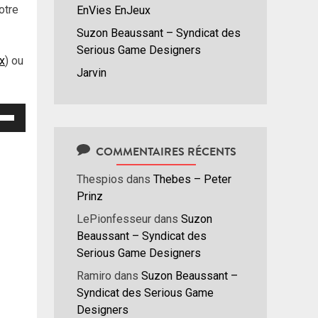
otre
EnVies EnJeux
Suzon Beaussant – Syndicat des
Serious Game Designers
ux
) ou
Jarvin
isez
hes
COMMENTAIRES RÉCENTS
/bas
Thespios
dans
Thebes – Peter
r
Prinz
menter
LePionfesseur
dans
Suzon
nuer
Beaussant – Syndicat des
Serious Game Designers
ume.
Ramiro
dans
Suzon Beaussant –
Syndicat des Serious Game
Designers