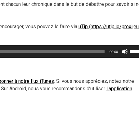
t chacun leur chronique dans le but de débattre pour savoir si n
encourager, vous pouvez le faire via
uTip
(
https://utip.io/proxije
Util
00:00
les
flèc
haut
pou
onner à notre flux iTunes
. Si vous nous appréciez, notez notre
aug
 Sur Android, nous vous recommandons d’utiliser
l’application
ou
dimi
le
vol