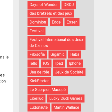
Days of Wonder
DBDJ
des bretzels et des jeux
Dominion
Edge
Essen
Festival
Festival International des Jeux
de Cannes
Filosofia
Gigamic
Haba
ns le
Iello
IOS
Ipad
Iphone
Jeu de rôle
Jeux de Société
des
KickStarter
tion
Le Scorpion Masqué
Libellud
Lucky Duck Games
Ludonaute
Martin Wallace