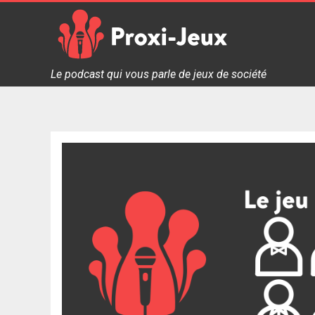
Skip
to
content
Proxi Jeux - Le podcast qui vous parle de jeux de soc
Le podcast qui vous parle de jeux de société