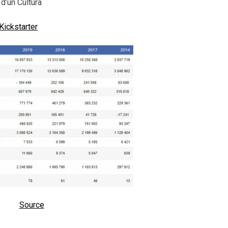
 d’un Cultura
ickstarter
Source