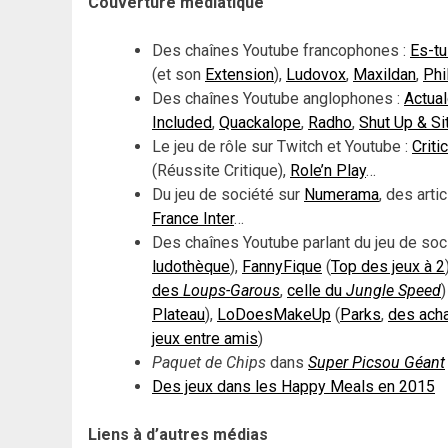
Couverture médiatique
Des chaînes Youtube francophones :
Es-t
(et son
Extension
),
Ludovox
,
Maxildan
,
Phi
Des chaînes Youtube anglophones :
Actual
Included
,
Quackalope
,
Radho
,
Shut Up & S
Le jeu de rôle sur Twitch et Youtube :
Criti
(Réussite Critique),
Role’n Play
…
Du jeu de société sur
Numerama
, des arti
France Inter
…
Des chaînes Youtube parlant du jeu de soc
ludothèque
),
FannyFique
(
Top des jeux à 2
des
Loups-Garous
,
celle du
Jungle Speed
Plateau
),
LoDoesMakeUp
(
Parks
,
des ach
jeux entre amis
)
Paquet de Chips
dans
Super Picsou Géant
Des jeux dans les Happy Meals en 2015
Liens à d’autres médias