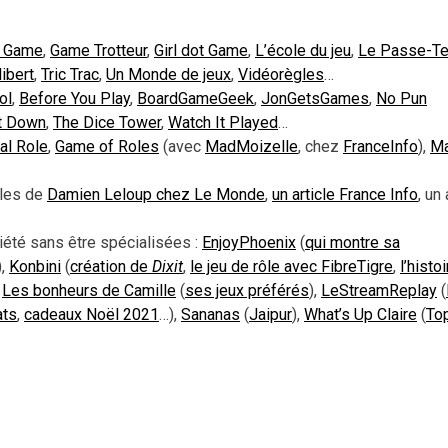
u Game
,
Game Trotteur
,
Girl dot Game
,
L’école du jeu
,
Le Passe-T
libert
,
Tric Trac
,
Un Monde de jeux
,
Vidéorègles
…
ol
,
Before You Play
,
BoardGameGeek
,
JonGetsGames
,
No Pun
it Down
,
The Dice Tower
,
Watch It Played
…
cal Role
,
Game of Roles
(avec
MadMoizelle
, chez
FranceInfo
),
Ma
cles de
Damien Leloup chez Le Monde
,
un article France Info
, un
iété sans être spécialisées :
EnjoyPhoenix
(
qui montre sa
),
Konbini
(
création de
Dixit
,
le jeu de rôle avec FibreTigre
,
l’histoi
)
Les bonheurs de Camille
(
ses jeux préférés
),
LeStreamReplay
(
ats
,
cadeaux Noël 2021
…),
Sananas
(
Jaipur
),
What’s Up Claire
(
To