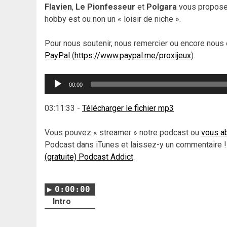
Flavien
,
Le Pionfesseur
et
Polgara
vous proposen
hobby est ou non un « loisir de niche ».
Pour nous soutenir, nous remercier ou encore nous 
PayPal
(
https://www.paypal.me/proxijeux
).
Lecteur
00:00
audio
03:11:33
-
Télécharger le fichier mp3
Vous pouvez « streamer » notre podcast ou
vous ab
Podcast dans iTunes et laissez-y un commentaire !
(gratuite) Podcast Addict
.
0:00:00
Intro