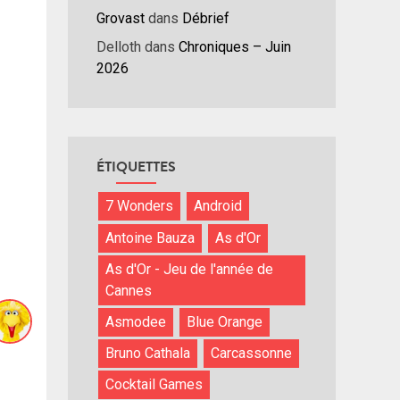
Grovast
dans
Débrief
Delloth
dans
Chroniques – Juin
2026
ÉTIQUETTES
7 Wonders
Android
Antoine Bauza
As d'Or
As d'Or - Jeu de l'année de
Cannes
Asmodee
Blue Orange
Bruno Cathala
Carcassonne
Cocktail Games