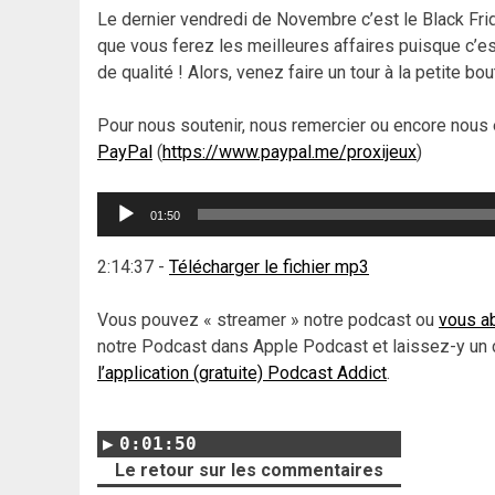
Le dernier vendredi de Novembre c’est le Black Fri
que vous ferez les meilleures affaires puisque c’est
de qualité ! Alors, venez faire un tour à la petite 
Pour nous soutenir, nous remercier ou encore nous 
PayPal
(
https://www.paypal.me/proxijeux
)
Lecteur
01:50
audio
2:14:37
-
Télécharger le fichier mp3
Vous pouvez « streamer » notre podcast ou
vous ab
notre Podcast dans Apple Podcast et laissez-y un 
l’application (gratuite) Podcast Addict
.
0:01:50
Le retour sur les commentaires