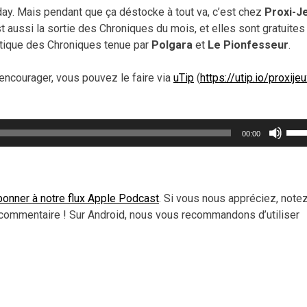
day. Mais pendant que ça déstocke à tout va, c’est chez
Proxi-J
 aussi la sortie des Chroniques du mois, et elles sont gratuites
boutique des Chroniques tenue par
Polgara
et
Le Pionfesseur
.
encourager, vous pouvez le faire via
uTip
(
https://utip.io/proxije
Util
00:00
les
flèc
haut
pou
onner à notre flux Apple Podcast
. Si vous nous appréciez, note
aug
commentaire ! Sur Android, nous vous recommandons d’utiliser
ou
dimi
le
vol