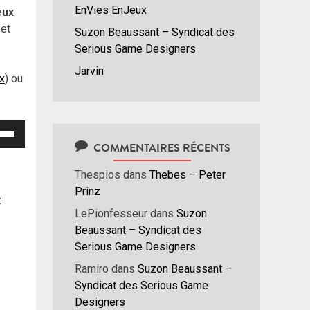
EnVies EnJeux
eux
 et
Suzon Beaussant – Syndicat des
Serious Game Designers
Jarvin
ux
) ou
isez
COMMENTAIRES RÉCENTS
hes
Thespios
dans
Thebes – Peter
/bas
Prinz
r
z
menter
LePionfesseur
dans
Suzon
Beaussant – Syndicat des
nuer
Serious Game Designers
Ramiro
dans
Suzon Beaussant –
ume.
Syndicat des Serious Game
Designers