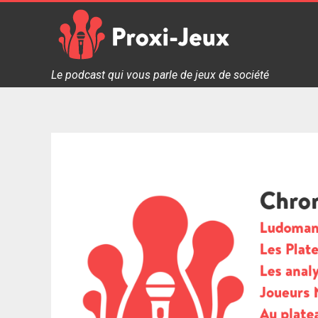
Skip
to
content
Proxi Jeux - Le podcast qui vous parle de jeux de soc
Le podcast qui vous parle de jeux de société