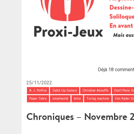
Déjà 18 comment
25/11/2022
A. J. Porfirio
Catch Up Games
Christine Alcouffe
Don't Panic 
Paper Tales
smallworld
tichu
Turing machine
Van Ryder 
Chroniques – Novembre 