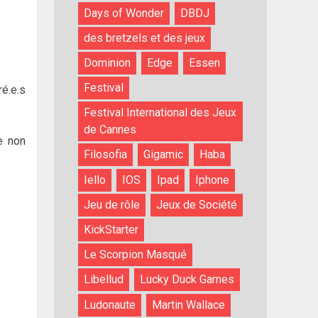
Days of Wonder
DBDJ
des bretzels et des jeux
Dominion
Edge
Essen
Festival
é.e.s
Festival International des Jeux
de Cannes
e non
Filosofia
Gigamic
Haba
Iello
IOS
Ipad
Iphone
Jeu de rôle
Jeux de Société
KickStarter
Le Scorpion Masqué
Libellud
Lucky Duck Games
Ludonaute
Martin Wallace