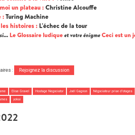
aires :
Rejoignez la discussion
Game
Elise Gravel
Hostage Negociator
Joël Gagnon
Négociateur prise d'otages
Games
yokai
2022