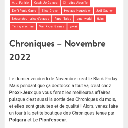
A. J. Porfirio
Catch Up Games
Christine Alcouffe
Don't Panic Game
Elise Gravel
Hostage Negociator
Joël Gagnon
Négociateur prise d'otages
Paper Tales
smallworld
tichu
Turing machine
Van Ryder Games
yokai
Chroniques – Novembre
2022
Le dernier vendredi de Novembre c’est le Black Friday.
Mais pendant que ça déstocke à tout va, c’est chez
Proxi-Jeux
que vous ferez les meilleures affaires
puisque c’est aussi la sortie des Chroniques du mois,
et elles sont gratuites et de qualité ! Alors, venez faire
un tour à la petite boutique des Chroniques tenue par
Polgara
et
Le Pionfesseur
.