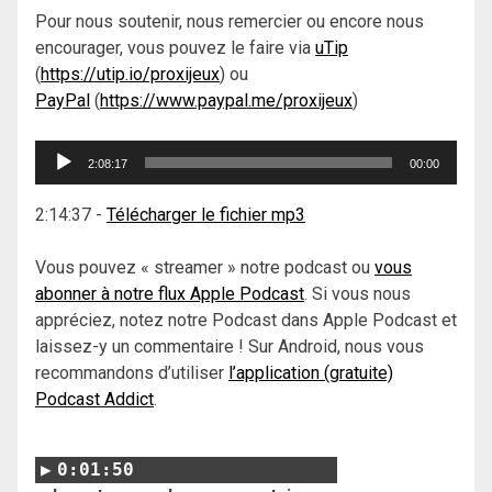
Pour nous soutenir, nous remercier ou encore nous
encourager, vous pouvez le faire via
uTip
(
https://utip.io/proxijeux
) ou
PayPal
(
https://www.paypal.me/proxijeux
)
Lecteur
2:08:17
00:00
audio
2:14:37
-
Télécharger le fichier mp3
Vous pouvez « streamer » notre podcast ou
vous
abonner à notre flux Apple Podcast
. Si vous nous
appréciez, notez notre Podcast dans Apple Podcast et
laissez-y un commentaire ! Sur Android, nous vous
recommandons d’utiliser
l’application (gratuite)
Podcast Addict
.
0:01:50