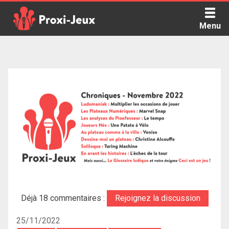
Skip
to
Menu
content
Proxi Jeux - Le podcast qui vous parle de jeux de société
Déjà 18 commentaires :
Rejoignez la discussion
25/11/2022