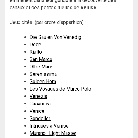
emmènent dans leur gondole à la découverte des
canaux et des petites ruelles de
Venise
.
Jeux cités (par ordre d’apparition) :
Die Säulen Von Venedig
Doge
Rialto
San Marco
Oltre Mare
Serenissima
Golden Horn
Les Voyages de Marco Polo
Venezia
Casanova
Venice
Gondolieri
Intrigues à Venise
Murano : Light Master