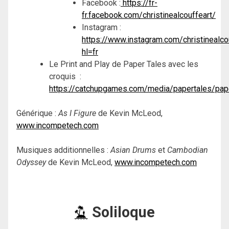
Facebook :
https://fr-
fr.facebook.com/christinealcouffeart/
Instagram :
https://www.instagram.com/christinealco
hl=fr
Le Print and Play de Paper Tales avec les
croquis :
https://catchupgames.com/media/papertales/pap
Générique :
As I Figure
de Kevin McLeod,
www.incompetech.com
Musiques additionnelles :
Asian Drums
et
Cambodian
Odyssey
de Kevin McLeod,
www.incompetech.com
Soliloque