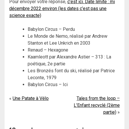
Pour envoyer votre réponse,
c’est ici. Date limite : mi
décembre 2022 environ (les dates c’est pas une
science exacte)
Babylon Circus – Perdu
Le Monde de Nemo, réalisé par Andrew
Stanton et Lee Unkrich en 2003
Renaud – Hexagone
Kaamleott par Alexandre Astier – 313 : La
poétique, 2e partie
Les Bronzés font du ski, réalisé par Patrice
Leconte, 1979
Babylon Circus – Ici
Navigation
Une Patate à Vélo
Tales from the loop –
L’Enfant recyclé (2ème
de
partie)
l’article