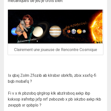
mécaniques de jeu je crois bien.
Clairement une joueuse de Rencontre Cosmique
Ix qbxj Zolm Zfozib ab klrsbxr obrkfb, zbix xsxfq-fi
bqb mobafq ?
Fi v x rk pbzobq qlrglrop klk abzlrsboq axkp ibp
kxkxop irafnrbp jxfp nrf zebozeb x pb ixkzbo axkp rkb
zexppb xr qobplo ?