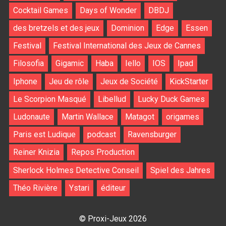
Cocktail Games
Days of Wonder
DBDJ
des bretzels et des jeux
Dominion
Edge
Essen
Festival
Festival International des Jeux de Cannes
Filosofia
Gigamic
Haba
Iello
IOS
Ipad
Iphone
Jeu de rôle
Jeux de Société
KickStarter
Le Scorpion Masqué
Libellud
Lucky Duck Games
Ludonaute
Martin Wallace
Matagot
origames
Paris est Ludique
podcast
Ravensburger
Reiner Knizia
Repos Production
Sherlock Holmes Detective Conseil
Spiel des Jahres
Théo Rivière
Ystari
éditeur
© Proxi-Jeux 2026