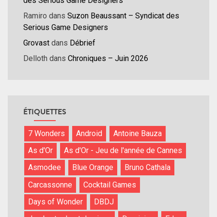
des Serious Game Designers
Ramiro
dans
Suzon Beaussant – Syndicat des
Serious Game Designers
Grovast
dans
Débrief
Delloth
dans
Chroniques – Juin 2026
ÉTIQUETTES
7 Wonders
Android
Antoine Bauza
As d'Or
As d'Or - Jeu de l'année de Cannes
Asmodee
Blue Orange
Bruno Cathala
Carcassonne
Cocktail Games
Days of Wonder
DBDJ