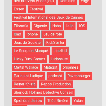
des bretzels et des jeux
Dominion
Edge
Essen
Festival
Festival International des Jeux de Cannes
Filosofia
Gigamic
Haba
Iello
IOS
Ipad
Iphone
Jeu de rôle
Jeux de Société
KickStarter
Le Scorpion Masqué
Libellud
Lucky Duck Games
Ludonaute
Martin Wallace
Matagot
origames
Paris est Ludique
podcast
Ravensburger
Reiner Knizia
Repos Production
Sherlock Holmes Detective Conseil
Spiel des Jahres
Théo Rivière
Ystari