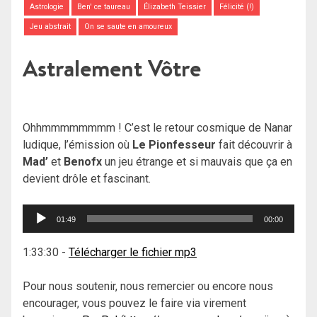
Astrologie
Ben' ce taureau
Élizabeth Teissier
Félicité (!)
Jeu abstrait
On se saute en amoureux
Astralement Vôtre
Ohhmmmmmmmm ! C’est le retour cosmique de Nanar
ludique, l’émission où
Le Pionfesseur
fait découvrir à
Mad’
et
Benofx
un jeu étrange et si mauvais que ça en
devient drôle et fascinant.
Lecteur
01:49
00:00
audio
1:33:30
-
Télécharger le fichier mp3
Pour nous soutenir, nous remercier ou encore nous
encourager, vous pouvez le faire via virement