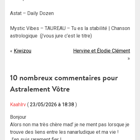
Astat – Daily Dozen
Mystic Vibes – TAUREAU – Tu es la stabilité | Chanson
astrologique (j’vous jure c’est le titre)
Navigation
Kiwizou
Hervine et Élodie Clément
de
l’article
10 nombreux commentaires pour
Astralement Vôtre
Kaahlrv
23/05/2026 à 18:38
Bonjour
Alors non ma très chère mad’ je ne ment pas lorsque je
trouve des liens entre les nanarludique et ma vie !
J’en suis rarement fier !