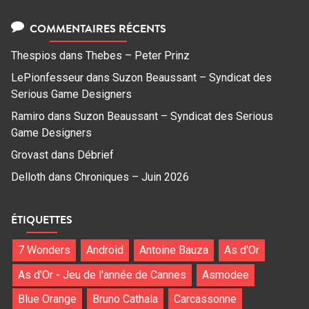
COMMENTAIRES RÉCENTS
Thespios
dans
Thebes – Peter Prinz
LePionfesseur
dans
Suzon Beaussant – Syndicat des
Serious Game Designers
Ramiro
dans
Suzon Beaussant – Syndicat des Serious
Game Designers
Grovast
dans
Débrief
Delloth
dans
Chroniques – Juin 2026
ÉTIQUETTES
7 Wonders
Android
Antoine Bauza
As d'Or
As d'Or - Jeu de l'année de Cannes
Asmodee
Blue Orange
Bruno Cathala
Carcassonne