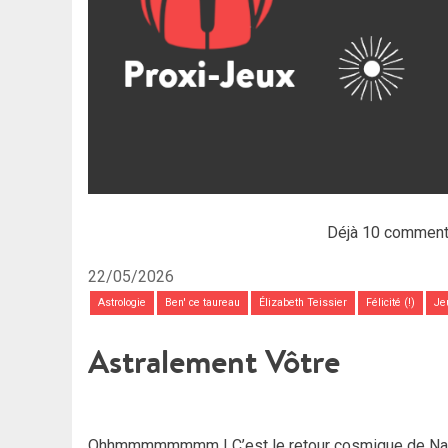
Déjà 10 comment
22/05/2026
Astrologie
Ben' ce taureau
Élizabeth Teissier
Félicité (!)
Je
Astralement Vôtre
Ohhmmmmmmmm ! C’est le retour cosmique de Nana