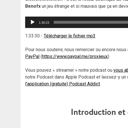
Benofx
un jeu étrange et si mauvais que ça en devie
Lecteur
1:30:23
audio
1:33:30
-
Télécharger le fichier mp3
Pour nous soutenir, nous remercier ou encore nous 
PayPal
(
https://www.paypal.me/proxijeux
).
Vous pouvez « streamer » notre podcast ou
vous ab
notre Podcast dans Apple Podcast et laissez-y un 
l’application (gratuite) Podcast Addict
.
Introduction e