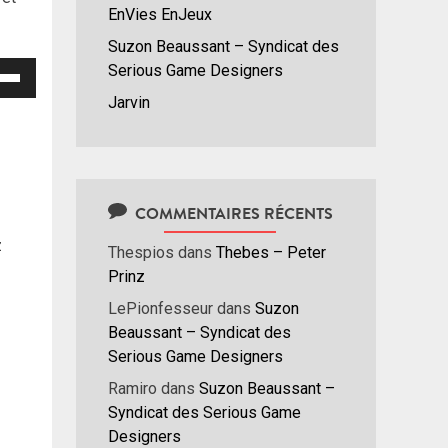
EnVies EnJeux
Suzon Beaussant – Syndicat des
isez
Serious Game Designers
Jarvin
hes
/bas
r
menter
COMMENTAIRES RÉCENTS
nuer
z
Thespios
dans
Thebes – Peter
Prinz
ume.
LePionfesseur
dans
Suzon
Beaussant – Syndicat des
Serious Game Designers
Ramiro
dans
Suzon Beaussant –
Syndicat des Serious Game
Designers