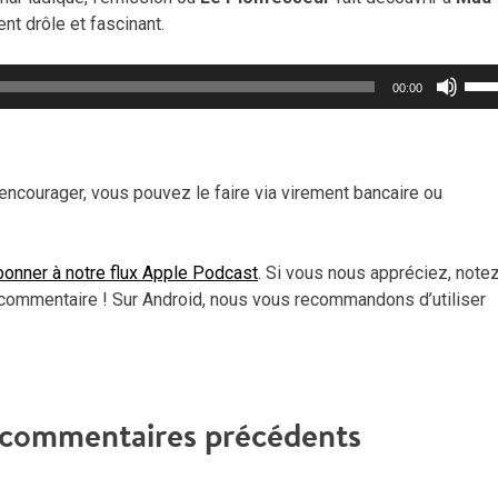
nt drôle et fascinant.
Util
00:00
les
flèc
haut
pou
encourager, vous pouvez le faire via virement bancaire ou
aug
ou
dimi
onner à notre flux Apple Podcast
. Si vous nous appréciez, note
le
commentaire ! Sur Android, nous vous recommandons d’utiliser
vol
t commentaires précédents