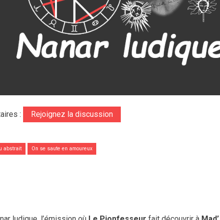
aires :
Rejoignez la discussion
u abstrait
On se saute en amoureux
r ludique, l’émission où
Le Pionfesseur
fait découvrir à
Mad’