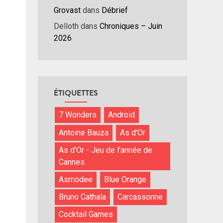
Grovast
dans
Débrief
Delloth
dans
Chroniques – Juin
2026
ÉTIQUETTES
7 Wonders
Android
Antoine Bauza
As d'Or
As d'Or - Jeu de l'année de
Cannes
Asmodee
Blue Orange
Bruno Cathala
Carcassonne
Cocktail Games