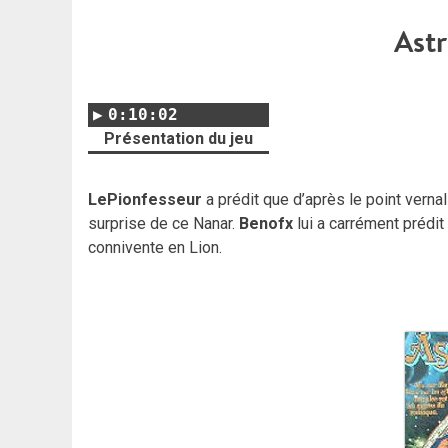
Ast
0:10:02
Présentation du jeu
LePionfesseur
a prédit que d’après le point verna
surprise de ce Nanar.
Benofx
lui a carrément prédit
connivente en Lion.