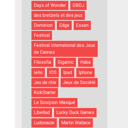
Days of Wonder
DBDJ
des bretzels et des jeux
Dominion
Edge
Essen
Festival
Festival International des Jeux
de Cannes
Filosofia
Gigamic
Haba
Iello
IOS
Ipad
Iphone
Jeu de rôle
Jeux de Société
KickStarter
Le Scorpion Masqué
Libellud
Lucky Duck Games
Ludonaute
Martin Wallace