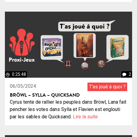
0:25:48
2
06/05/2024
T'as joué à quoi ?
BRÖWL – SYLLA – QUICKSAND
Cyrus tente de rallier les peuples dans Bröwl, Lana fait
pencher les votes dans Sylla et Flavien est englouti
par les sables de Quicksand.
Lire la suite