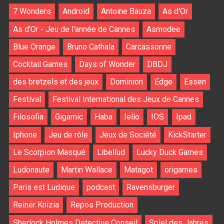
7 Wonders
Android
Antoine Bauza
As d'Or
As d'Or - Jeu de l'année de Cannes
Asmodee
Blue Orange
Bruno Cathala
Carcassonne
Cocktail Games
Days of Wonder
DBDJ
des bretzels et des jeux
Dominion
Edge
Essen
Festival
Festival International des Jeux de Cannes
Filosofia
Gigamic
Haba
Iello
IOS
Ipad
Iphone
Jeu de rôle
Jeux de Société
KickStarter
Le Scorpion Masqué
Libellud
Lucky Duck Games
Ludonaute
Martin Wallace
Matagot
origames
Paris est Ludique
podcast
Ravensburger
Reiner Knizia
Repos Production
Sherlock Holmes Detective Conseil
Spiel des Jahres