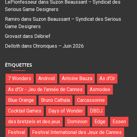
LePionfesseur
dans
Suzon Beaussant – Syndicat des
Serious Game Designers
Ramiro
dans
Suzon Beaussant – Syndicat des Serious
Game Designers
Grovast
dans
Débrief
Delloth
dans
Chroniques – Juin 2026
ÉTIQUETTES
7 Wonders
Android
Antoine Bauza
As d'Or
As d'Or - Jeu de l'année de Cannes
Asmodee
Blue Orange
Bruno Cathala
Carcassonne
Cocktail Games
Days of Wonder
DBDJ
des bretzels et des jeux
Dominion
Edge
Essen
Festival
Festival International des Jeux de Cannes