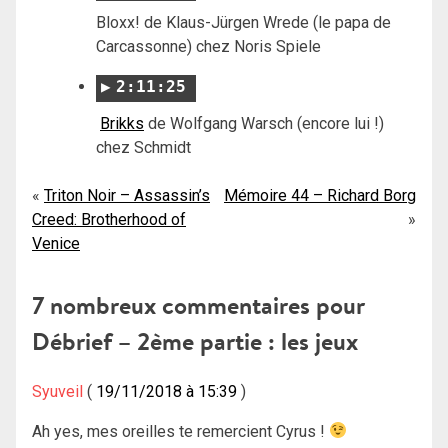
Bloxx! de Klaus-Jürgen Wrede (le papa de
Carcassonne) chez Noris Spiele
2:11:25
Brikks
de Wolfgang Warsch (encore lui !)
chez Schmidt
Navigation
Triton Noir – Assassin’s
Mémoire 44 – Richard Borg
Creed: Brotherhood of
de
Venice
l’article
7 nombreux commentaires pour
Débrief – 2ème partie : les jeux
Syuveil
19/11/2018 à 15:39
Ah yes, mes oreilles te remercient Cyrus !