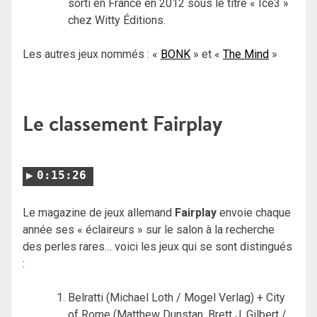
sorti en France en 2012 sous le titre « Ice3 »
chez Witty Éditions.
Les autres jeux nommés : «
BONK
» et «
The Mind
»
Le classement Fairplay
0:15:26
Le magazine de jeux allemand
Fairplay
envoie chaque
année ses « éclaireurs » sur le salon à la recherche
des perles rares… voici les jeux qui se sont distingués
:
Belratti (Michael Loth / Mogel Verlag) + City
of Rome (Matthew Dunstan, Brett J. Gilbert /