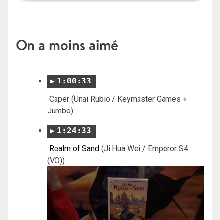
On a moins aimé
1:00:33
Caper (Unai Rubio / Keymaster Games +
Jumbo)
1:24:33
Realm of Sand
(Ji Hua Wei / Emperor S4
(VO))