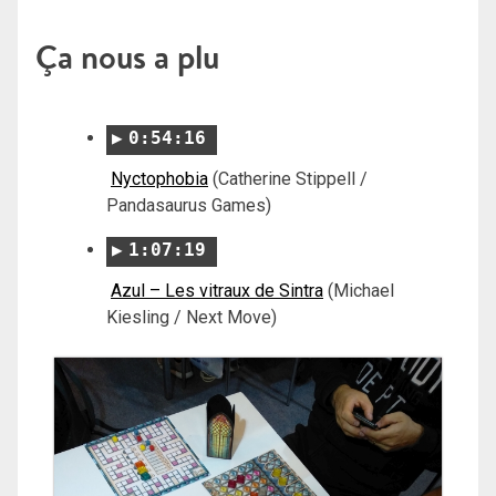
Ça nous a plu
0:54:16
Nyctophobia
(Catherine Stippell /
Pandasaurus Games)
1:07:19
Azul – Les vitraux de Sintra
(Michael
Kiesling / Next Move)