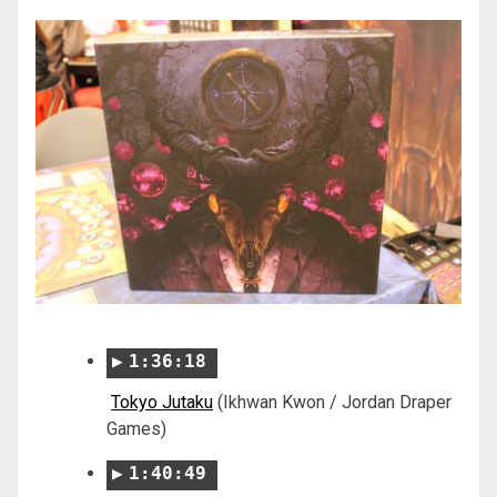
1:36:18
Tokyo Jutaku
(Ikhwan Kwon / Jordan Draper
Games)
1:40:49