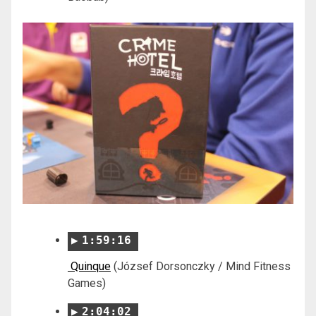
1:59:16
Quinque
(József Dorsonczky / Mind Fitness
Games)
2:04:02