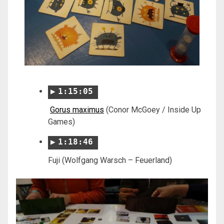
1:15:05
Gorus maximus
(Conor McGoey / Inside Up
Games)
1:18:46
Fuji (Wolfgang Warsch – Feuerland)