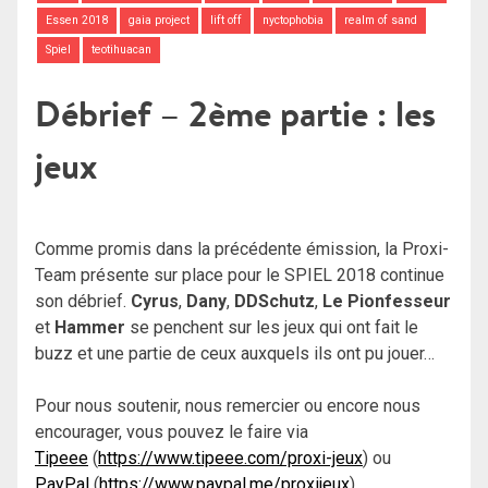
Essen 2018
gaia project
lift off
nyctophobia
realm of sand
Spiel
teotihuacan
Débrief – 2ème partie : les
jeux
Comme promis dans la précédente émission, la Proxi-
Team présente sur place pour le SPIEL 2018 continue
son débrief.
Cyrus
,
Dany
,
DDSchutz
,
Le Pionfesseur
et
Hammer
se penchent sur les jeux qui ont fait le
buzz et une partie de ceux auxquels ils ont pu jouer…
Pour nous soutenir, nous remercier ou encore nous
encourager, vous pouvez le faire via
Tipeee
(
https://www.tipeee.com/proxi-jeux
) ou
PayPal
(
https://www.paypal.me/proxijeux
)