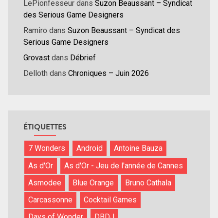
LePionfesseur
dans
Suzon Beaussant – Syndicat
des Serious Game Designers
Ramiro
dans
Suzon Beaussant – Syndicat des
Serious Game Designers
Grovast
dans
Débrief
Delloth
dans
Chroniques – Juin 2026
ÉTIQUETTES
7 Wonders
Android
Antoine Bauza
As d'Or
As d'Or - Jeu de l'année de Cannes
Asmodee
Blue Orange
Bruno Cathala
Carcassonne
Cocktail Games
Days of Wonder
DBDJ