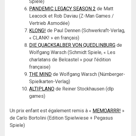
Spiele)
PANDEMIC LEGACY SEASON 2
de Matt
Leacock et Rob Daviau (Z-Man Games /
Vertrieb Asmodée)
KLONG!
de Paul Dennen (Schwerkraft-Verlag,
« CLANK! » en français)
DIE QUACKSALBER VON QUEDLINBURG
de
Wolfgang Warsch (Schmidt Spiele, « Les
charlatans de Belcastel » pour l’édition
française)
THE MIND
de Wolfgang Warsch (Nürnberger-
Spielkarten-Verlag)
ALTIPLANO
de Reiner Stockhausen (dlp
games)
Un prix enfant est également remis à «
MEMOARRR!
»
de Carlo Bortolini (Edition Spielwiese + Pegasus
Spiele)