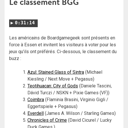
Le classement BGG
0:31:14
Les américains de Boardgamegeek sont présents en
force à Essen et invitent les visiteurs à voter pour les
jeux qu’ils ont préférés. Ci-dessous, le classement du
buzz :
Azul: Stained Glass of Sintra
(Michael
Kiesling / Next Move + Pegasus)
Teotihuacan: City of Gods
(Daniele Tascini,
Dávid Turczi / NSKN + Pixie Games (VF))
Coimbra
(Flaminia Brasini, Virginio Gigli /
Eggertspiele + Pegasus)
Everdell
(James A. Wilson / Starling Games)
Chronicles of Crime
(David Cicurel / Lucky
Duck Games )