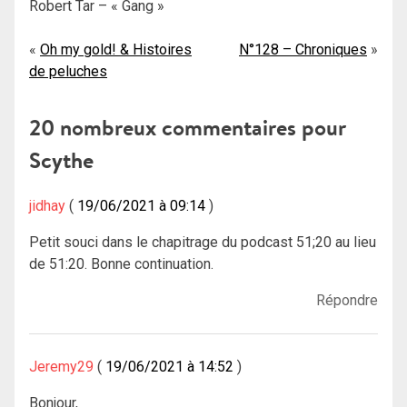
Robert Tar – « Gang »
Navigation
Oh my gold! & Histoires
N°128 – Chroniques
de peluches
de
l’article
20 nombreux commentaires pour
Scythe
jidhay
19/06/2021 à 09:14
Petit souci dans le chapitrage du podcast 51;20 au lieu
de 51:20. Bonne continuation.
Répondre
Jeremy29
19/06/2021 à 14:52
Bonjour,