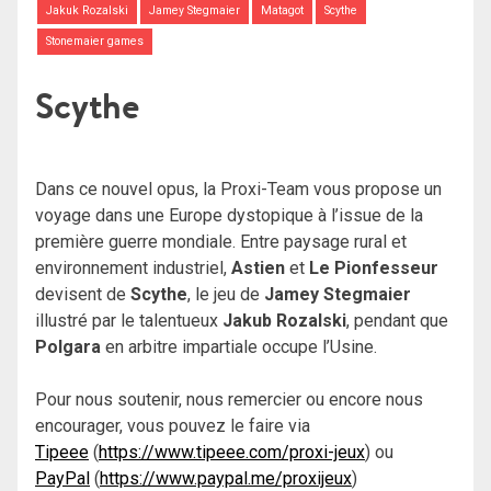
Jakuk Rozalski
Jamey Stegmaier
Matagot
Scythe
Stonemaier games
Scythe
Dans ce nouvel opus, la Proxi-Team vous propose un
voyage dans une Europe dystopique à l’issue de la
première guerre mondiale. Entre paysage rural et
environnement industriel,
Astien
et
Le Pionfesseur
devisent de
Scythe
, le jeu de
Jamey Stegmaier
illustré par le talentueux
Jakub Rozalski
, pendant que
Polgara
en arbitre impartiale occupe l’Usine.
Pour nous soutenir, nous remercier ou encore nous
encourager, vous pouvez le faire via
Tipeee
(
https://www.tipeee.com/proxi-jeux
) ou
PayPal
(
https://www.paypal.me/proxijeux
)