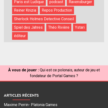
Paris est Ludique
podcast
Ravensburger
Reiner Knizia
Repos Production
Sherlock Holmes Detective Conseil
Spiel des Jahres
Théo Rivière
Ystari
éditeur
À vous de jouer :
Qui est ce polonais, auteur de jeu et
fondateur de Portal Games ?
ARTICLES RÉCENTS
Maxime Perrin- Platonia Games