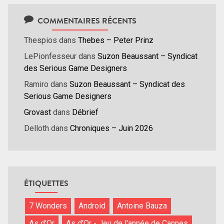
COMMENTAIRES RÉCENTS
Thespios
dans
Thebes – Peter Prinz
LePionfesseur
dans
Suzon Beaussant – Syndicat
des Serious Game Designers
Ramiro
dans
Suzon Beaussant – Syndicat des
Serious Game Designers
Grovast
dans
Débrief
Delloth
dans
Chroniques – Juin 2026
ÉTIQUETTES
7 Wonders
Android
Antoine Bauza
As d'Or
As d'Or - Jeu de l'année de Cannes