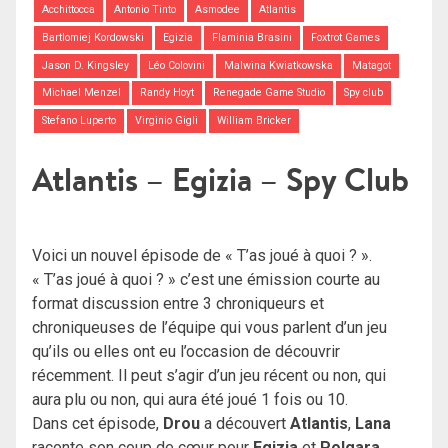
Acchittocca
Antonio Tinto
Asmodee
Atlantis
Bartlomiej Kordowski
Egizia
Flaminia Brasini
Foxtrot Games
Jason D. Kingsley
Léo Colovini
Malwina Kwiatkowska
Matagot
Michael Menzel
Randy Hoyt
Renegade Game Studio
Spy club
Stefano Luperto
Virginio Gigli
William Bricker
Atlantis – Egizia – Spy Club
Voici un nouvel épisode de « T’as joué à quoi ? ».
« T’as joué à quoi ? » c’est une émission courte au
format discussion entre 3 chroniqueurs et
chroniqueuses de l’équipe qui vous parlent d’un jeu
qu’ils ou elles ont eu l’occasion de découvrir
récemment. Il peut s’agir d’un jeu récent ou non, qui
aura plu ou non, qui aura été joué 1 fois ou 10.
Dans cet épisode,
Drou
a découvert
Atlantis
,
Lana
raconte son coup de cœur pour
Egizia
et
Polgara