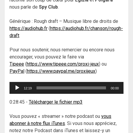
nous parle de
Spy Club
.
Générique : Rough draft – Musique libre de droits de
https://audiohub.fr
(
https://audiohub.fr/chanson/rough-
draft
Pour nous soutenir, nous remercier ou encore nous
encourager, vous pouvez le faire via
Tipeee
(
https://www.tipeee.com/proxi-jeux
) ou
PayPal
(
https://www.paypal.me/proxijeux
)
Lecteur
12:19
00:00
audio
0:28:45
-
Télécharger le fichier mp3
Vous pouvez « streamer » notre podcast ou
vous
abonner à notre flux iTunes
. Si vous nous appréciez,
notez notre Podcast dans iTunes et laissez-y un