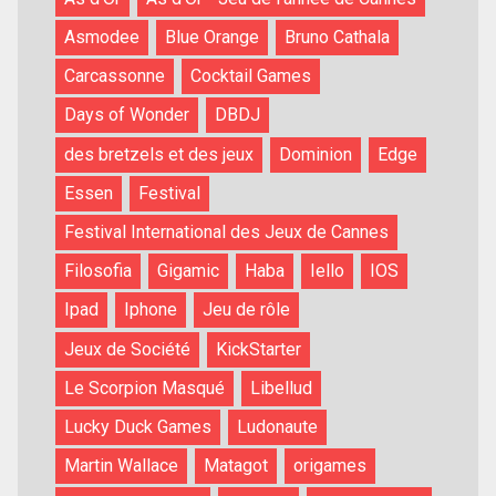
Asmodee
Blue Orange
Bruno Cathala
Carcassonne
Cocktail Games
Days of Wonder
DBDJ
des bretzels et des jeux
Dominion
Edge
Essen
Festival
Festival International des Jeux de Cannes
Filosofia
Gigamic
Haba
Iello
IOS
Ipad
Iphone
Jeu de rôle
Jeux de Société
KickStarter
Le Scorpion Masqué
Libellud
Lucky Duck Games
Ludonaute
Martin Wallace
Matagot
origames