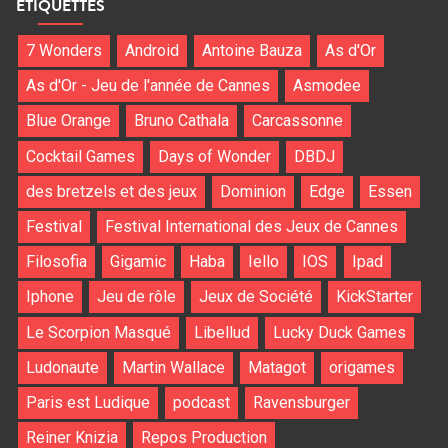
ÉTIQUETTES
7 Wonders
Android
Antoine Bauza
As d'Or
As d'Or - Jeu de l'année de Cannes
Asmodee
Blue Orange
Bruno Cathala
Carcassonne
Cocktail Games
Days of Wonder
DBDJ
des bretzels et des jeux
Dominion
Edge
Essen
Festival
Festival International des Jeux de Cannes
Filosofia
Gigamic
Haba
Iello
IOS
Ipad
Iphone
Jeu de rôle
Jeux de Société
KickStarter
Le Scorpion Masqué
Libellud
Lucky Duck Games
Ludonaute
Martin Wallace
Matagot
origames
Paris est Ludique
podcast
Ravensburger
Reiner Knizia
Repos Production