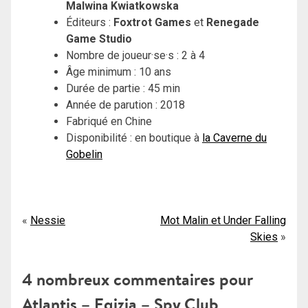
Malwina Kwiatkowska
Éditeurs :
Foxtrot Games
et
Renegade
Game Studio
Nombre de joueur·se·s : 2 à 4
Âge minimum : 10 ans
Durée de partie : 45 min
Année de parution : 2018
Fabriqué en Chine
Disponibilité : en boutique à
la Caverne du
Gobelin
Navigation
Nessie
Mot Malin et Under Falling
Skies
de
l’article
4 nombreux commentaires pour
Atlantis – Egizia – Spy Club