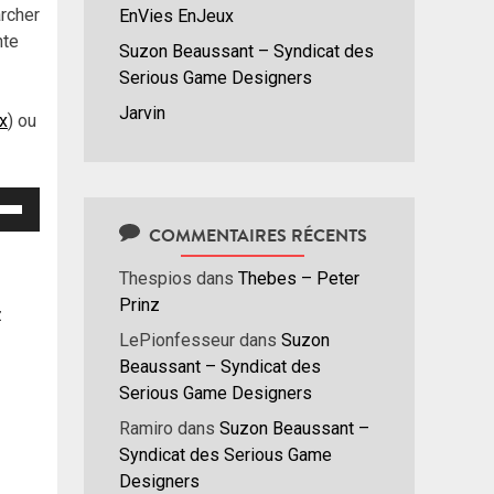
archer
EnVies EnJeux
nte
Suzon Beaussant – Syndicat des
Serious Game Designers
Jarvin
ux
) ou
isez
COMMENTAIRES RÉCENTS
hes
Thespios
dans
Thebes – Peter
/bas
Prinz
r
z
menter
LePionfesseur
dans
Suzon
Beaussant – Syndicat des
nuer
Serious Game Designers
Ramiro
dans
Suzon Beaussant –
ume.
Syndicat des Serious Game
Designers