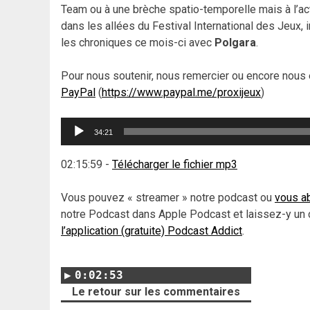
Team ou à une brèche spatio-temporelle mais à l’act
dans les allées du Festival International des Jeux,
les chroniques ce mois-ci avec
Polgara
.
Pour nous soutenir, nous remercier ou encore nous 
PayPal
(
https://www.paypal.me/proxijeux
)
Lecteur
34:21
audio
02:15:59
-
Télécharger le fichier mp3
Vous pouvez « streamer » notre podcast ou
vous ab
notre Podcast dans Apple Podcast et laissez-y un 
l’application (gratuite) Podcast Addict
.
0:02:53
Le retour sur les commentaires