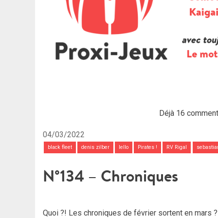
Déjà 16 comment
04/03/2022
black fleet
denis zilber
Iello
Pirates !
RV Rigal
sebastia
N°134 – Chroniques
Quoi ?! Les chroniques de février sortent en mars ? 