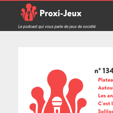
Skip
to
content
Proxi Jeux - Le podcast qui vous parle de jeux de soc
Le podcast qui vous parle de jeux de société