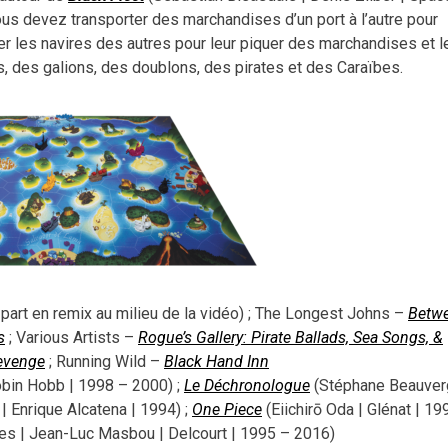
s devez transporter des marchandises d’un port à l’autre pour
er les navires des autres pour leur piquer des marchandises et l
, des galions, des doublons, des pirates et des Caraïbes.
 part en remix au milieu de la vidéo) ; The Longest Johns –
Betw
s
; Various Artists –
Rogue’s Gallery: Pirate Ballads, Sea Songs, &
evenge
; Running Wild –
Black Hand Inn
bin Hobb | 1998 – 2000) ;
Le Déchronologue
(Stéphane Beauverg
| Enrique Alcatena | 1994) ;
One Piece
(Eiichirō Oda | Glénat | 19
les | Jean-Luc Masbou | Delcourt | 1995 – 2016)