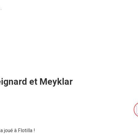
.
eignard et Meyklar
l a joué à Flotilla !