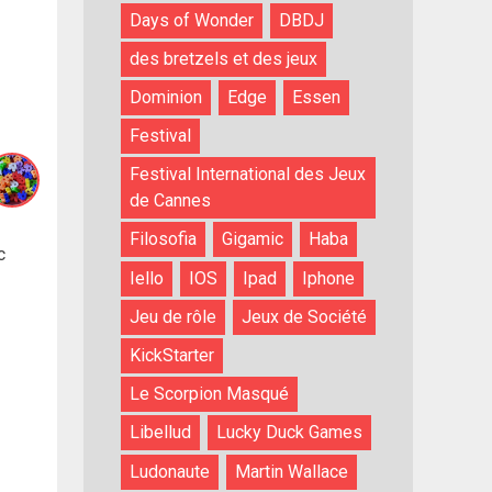
Days of Wonder
DBDJ
des bretzels et des jeux
Dominion
Edge
Essen
Festival
Festival International des Jeux
de Cannes
Filosofia
Gigamic
Haba
c
Iello
IOS
Ipad
Iphone
Jeu de rôle
Jeux de Société
KickStarter
Le Scorpion Masqué
Libellud
Lucky Duck Games
Ludonaute
Martin Wallace