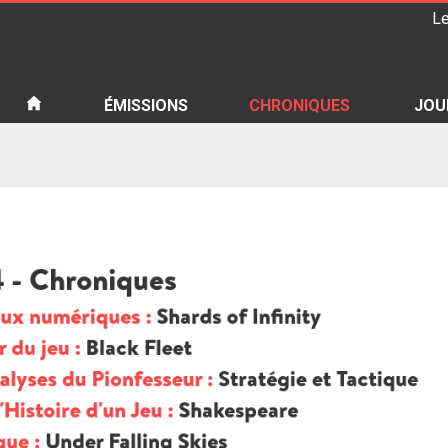
Le
iété
ÉMISSIONS
CHRONIQUES
JOU