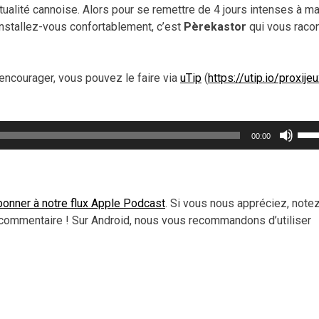
ualité cannoise. Alors pour se remettre de 4 jours intenses à m
 installez-vous confortablement, c’est
Pèrekastor
qui vous raco
encourager, vous pouvez le faire via
uTip
(
https://utip.io/proxije
Util
00:00
les
flèc
haut
pou
onner à notre flux Apple Podcast
. Si vous nous appréciez, note
aug
commentaire ! Sur Android, nous vous recommandons d’utiliser
ou
dimi
le
vol