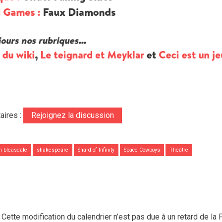
aires :
Rejoignez la discussion
n bleasdale
shakespeare
Shard of Infinity
Space Cowboys
Théâtre
Cette modification du calendrier n’est pas due à un retard de la 