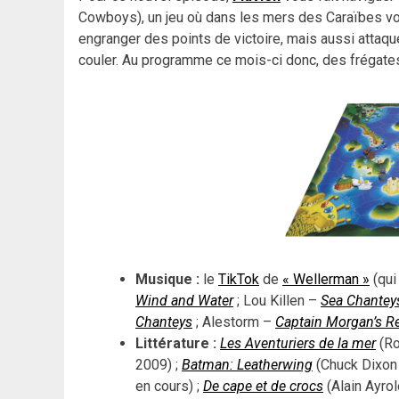
Cowboys), un jeu où dans les mers des Caraïbes vou
engranger des points de victoire, mais aussi attaqu
couler. Au programme ce mois-ci donc, des frégates
Musique :
le
TikTok
de
« Wellerman »
(qui
Wind and Water
; Lou Killen –
Sea Chantey
Chanteys
; Alestorm –
Captain Morgan’s R
Littérature :
Les Aventuriers de la mer
(Ro
2009) ;
Batman: Leatherwing
(Chuck Dixon 
en cours) ;
De cape et de crocs
(Alain Ayro