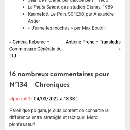
Jean de Florette
, par Claude Berri, 1986
La Petite Sirène
, des studios Disney, 1989
Kaamelott, Le Pain, S01E68, par Alexandre
Astier
« J’aime les moches » par Max Boublil
Navigation
Cynthia Reberac –
Antoine Prono – Transludis
Commissaire Générale du
de
FIJ
l’article
16 nombreux commentaires pour
N°134 – Chroniques
elpierro50
04/03/2022 à 18:38
Pareil que polgara, je suis content de connaître la
différence entre stratégie et tactique! Merci
pionfesseur!