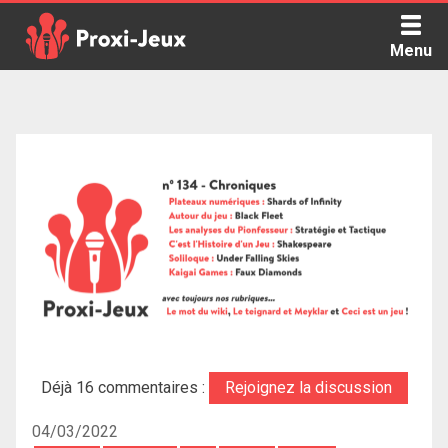
Skip
to
Menu
content
Proxi Jeux - Le podcast qui vous parle de jeux de société
Déjà 16 commentaires :
Rejoignez la discussion
04/03/2022