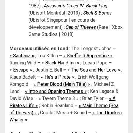
1987) ;
Assassin’s Creed IV: Black Flag
(Ubisoft Montréal |2013) ;
Skull & Bones
(Ubisfot Singapour | en cours de
développement) ;
Sea of Thieves
(Rare | Xbox
Game Studios | 2018)
Morceaux utilisés en fond :
The Longest Johns –
« Santiana »
; Lou Killen –
« Sheffield Apprentice »
;
Running Wild –
« Black Hand Inn »
; Lucas Pope –
« Escape »
; Justin E. Bell –
« The Sea and Her Love »
;
Klaus Badelt –
« He’s a Pirate »
; Erich Wolfgang
Korngold –
« Peter Blood (Main Title) »
; Michael Z.
Land –
« Intro and Opening Themes »
; Ken Lagace &
David Wise – « Tavern Theme 3 » ; Brian Tyler –
« A
Pirate’s Life »
; Robin Beanland –
« Main Theme (Sea
of Thieves) »
; Copilot Music + Sound –
« The Drunken
Whaler »