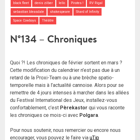
black fleet
denis zilber
Iello
Pirates !
RV Rigal
sebastian bleasdale
shakespeare
Shard of Infinity
Space Cowboys
Théâtre
N°134 – Chroniques
Quoi ?! Les chroniques de février sortent en mars ?
Cette modification du calendrier n’est pas due à un
retard de la Proxi-Team ou à une brèche spatio-
temporelle mais à l’actualité cannoise. Alors pour se
remettre de 4 jours intenses à marcher dans les allées
du Festival International des Jeux, installez-vous
confortablement, c’est
Pèrekastor
qui vous raconte
les chroniques ce mois-ci avec
Polgara
.
Pour nous soutenir, nous remercier ou encore nous
encourager, vous pouvez le faire via
uTip