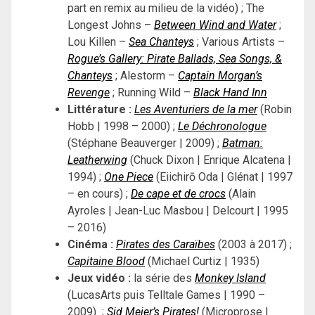
part en remix au milieu de la vidéo) ; The
Longest Johns –
Between Wind and Water
;
Lou Killen –
Sea Chanteys
; Various Artists –
Rogue’s Gallery: Pirate Ballads, Sea Songs, &
Chanteys
; Alestorm –
Captain Morgan’s
Revenge
; Running Wild –
Black Hand Inn
Littérature :
Les Aventuriers de la mer
(Robin
Hobb | 1998 – 2000) ;
Le Déchronologue
(Stéphane Beauverger | 2009) ;
Batman:
Leatherwing
(Chuck Dixon | Enrique Alcatena |
1994) ;
One Piece
(Eiichirō Oda | Glénat | 1997
– en cours) ;
De cape et de crocs
(Alain
Ayroles | Jean-Luc Masbou | Delcourt | 1995
– 2016)
Cinéma :
Pirates des Caraïbes
(2003 à 2017) ;
Capitaine Blood
(Michael Curtiz | 1935)
Jeux vidéo :
la série des
Monkey Island
(LucasArts puis Telltale Games | 1990 –
2009) ;
Sid Meier’s Pirates!
(Microprose |