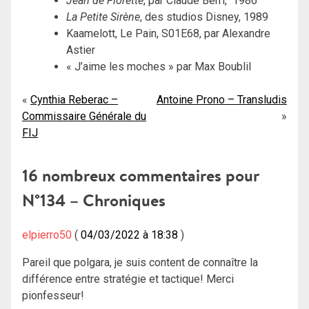
Jean de Florette
, par Claude Berri, 1986
La Petite Sirène
, des studios Disney, 1989
Kaamelott, Le Pain, S01E68, par Alexandre
Astier
« J’aime les moches » par Max Boublil
Navigation
Cynthia Reberac –
Antoine Prono – Transludis
Commissaire Générale du
de
FIJ
l’article
16 nombreux commentaires pour
N°134 – Chroniques
elpierro50
04/03/2022 à 18:38
Pareil que polgara, je suis content de connaître la
différence entre stratégie et tactique! Merci
pionfesseur!