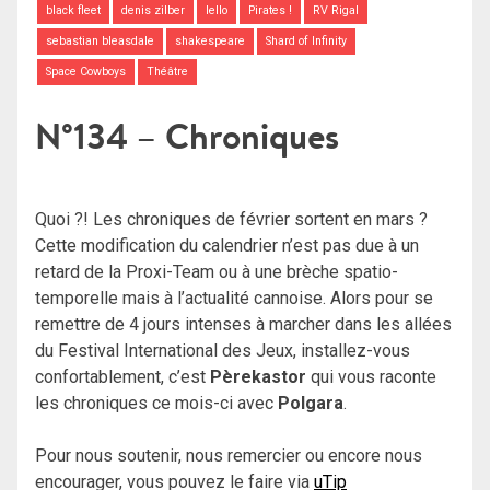
black fleet
denis zilber
Iello
Pirates !
RV Rigal
sebastian bleasdale
shakespeare
Shard of Infinity
Space Cowboys
Théâtre
N°134 – Chroniques
Quoi ?! Les chroniques de février sortent en mars ?
Cette modification du calendrier n’est pas due à un
retard de la Proxi-Team ou à une brèche spatio-
temporelle mais à l’actualité cannoise. Alors pour se
remettre de 4 jours intenses à marcher dans les allées
du Festival International des Jeux, installez-vous
confortablement, c’est
Pèrekastor
qui vous raconte
les chroniques ce mois-ci avec
Polgara
.
Pour nous soutenir, nous remercier ou encore nous
encourager, vous pouvez le faire via
uTip