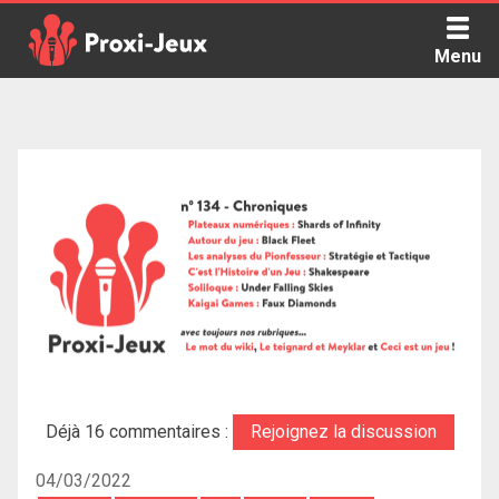
Skip
to
Menu
content
Proxi Jeux - Le podcast qui vous parle de jeux de société
Déjà 16 commentaires :
Rejoignez la discussion
04/03/2022