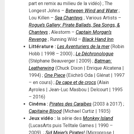
part en remix au milieu de la vidéo) ; The
Longest Johns –
Between Wind and Water
;
Lou Killen –
Sea Chanteys
; Various Artists –
Rogue’s Gallery: Pirate Ballads, Sea Songs, &
Chanteys
; Alestorm –
Captain Morgan’s
Revenge
; Running Wild –
Black Hand Inn
Littérature :
Les Aventuriers de la mer
(Robin
Hobb | 1998 – 2000) ;
Le Déchronologue
(Stéphane Beauverger | 2009) ;
Batman:
Leatherwing
(Chuck Dixon | Enrique Alcatena |
1994) ;
One Piece
(Eiichirō Oda | Glénat | 1997
– en cours) ;
De cape et de crocs
(Alain
Ayroles | Jean-Luc Masbou | Delcourt | 1995
– 2016)
Cinéma :
Pirates des Caraïbes
(2003 à 2017) ;
Capitaine Blood
(Michael Curtiz | 1935)
Jeux vidéo :
la série des
Monkey Island
(LucasArts puis Telltale Games | 1990 –
2009) ;
Sid Meier’s Pirates!
(Microprose |