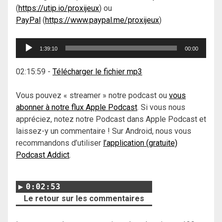
(
https://utip.io/proxijeux
) ou
PayPal
(
https://www.paypal.me/proxijeux
)
Lecteur
1:39:10
00:00
audio
02:15:59
-
Télécharger le fichier mp3
Vous pouvez « streamer » notre podcast ou
vous
abonner à notre flux Apple Podcast
. Si vous nous
appréciez, notez notre Podcast dans Apple Podcast et
laissez-y un commentaire ! Sur Android, nous vous
recommandons d’utiliser
l’application (gratuite)
Podcast Addict
.
0:02:53
Le retour sur les commentaires