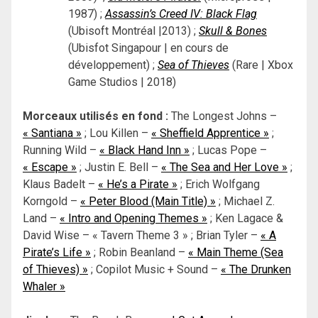
1987) ;
Assassin’s Creed IV: Black Flag
(Ubisoft Montréal |2013) ;
Skull & Bones
(Ubisfot Singapour | en cours de
développement) ;
Sea of Thieves
(Rare | Xbox
Game Studios | 2018)
Morceaux utilisés en fond :
The Longest Johns –
« Santiana »
; Lou Killen –
« Sheffield Apprentice »
;
Running Wild –
« Black Hand Inn »
; Lucas Pope –
« Escape »
; Justin E. Bell –
« The Sea and Her Love »
;
Klaus Badelt –
« He’s a Pirate »
; Erich Wolfgang
Korngold –
« Peter Blood (Main Title) »
; Michael Z.
Land –
« Intro and Opening Themes »
; Ken Lagace &
David Wise – « Tavern Theme 3 » ; Brian Tyler –
« A
Pirate’s Life »
; Robin Beanland –
« Main Theme (Sea
of Thieves) »
; Copilot Music + Sound –
« The Drunken
Whaler »