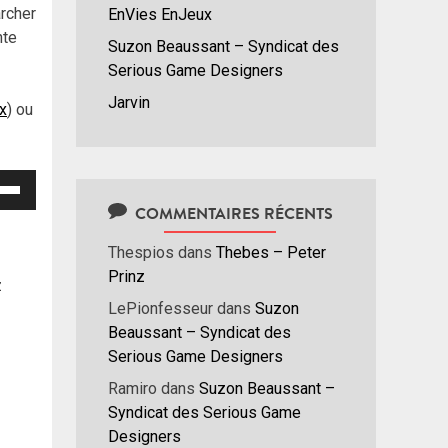
archer
EnVies EnJeux
nte
Suzon Beaussant – Syndicat des
Serious Game Designers
Jarvin
ux
) ou
isez
COMMENTAIRES RÉCENTS
hes
Thespios
dans
Thebes – Peter
/bas
Prinz
r
z
menter
LePionfesseur
dans
Suzon
Beaussant – Syndicat des
nuer
Serious Game Designers
Ramiro
dans
Suzon Beaussant –
ume.
Syndicat des Serious Game
Designers