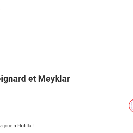
.
eignard et Meyklar
l a joué à Flotilla !