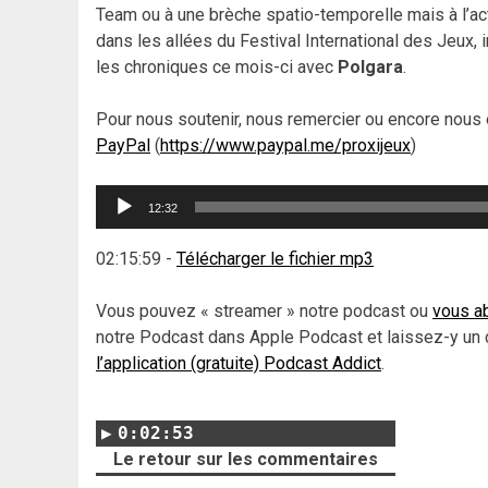
Team ou à une brèche spatio-temporelle mais à l’act
dans les allées du Festival International des Jeux,
les chroniques ce mois-ci avec
Polgara
.
Pour nous soutenir, nous remercier ou encore nous 
PayPal
(
https://www.paypal.me/proxijeux
)
Lecteur
12:32
audio
02:15:59
-
Télécharger le fichier mp3
Vous pouvez « streamer » notre podcast ou
vous ab
notre Podcast dans Apple Podcast et laissez-y un 
l’application (gratuite) Podcast Addict
.
0:02:53
Le retour sur les commentaires