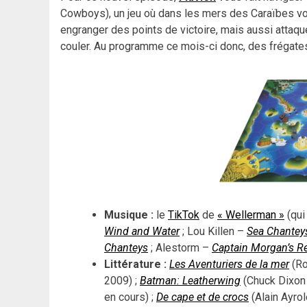
Cowboys), un jeu où dans les mers des Caraïbes vou
engranger des points de victoire, mais aussi attaqu
couler. Au programme ce mois-ci donc, des frégates
Musique :
le
TikTok
de
« Wellerman »
(qui
Wind and Water
; Lou Killen –
Sea Chantey
Chanteys
; Alestorm –
Captain Morgan’s R
Littérature :
Les Aventuriers de la mer
(Ro
2009) ;
Batman: Leatherwing
(Chuck Dixon 
en cours) ;
De cape et de crocs
(Alain Ayro