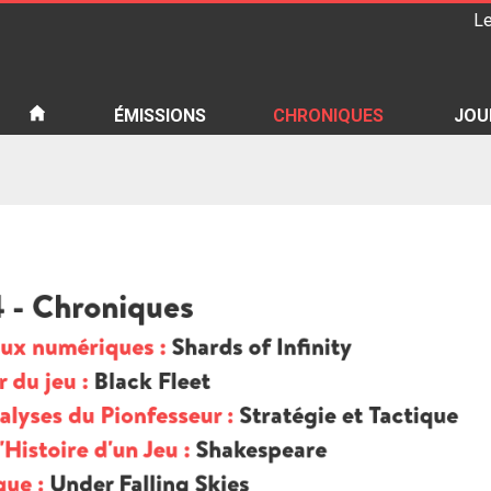
Le
iété
ÉMISSIONS
CHRONIQUES
JOU