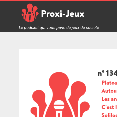
Skip
to
content
Proxi Jeux - Le podcast qui vous parle de jeux de soc
Le podcast qui vous parle de jeux de société