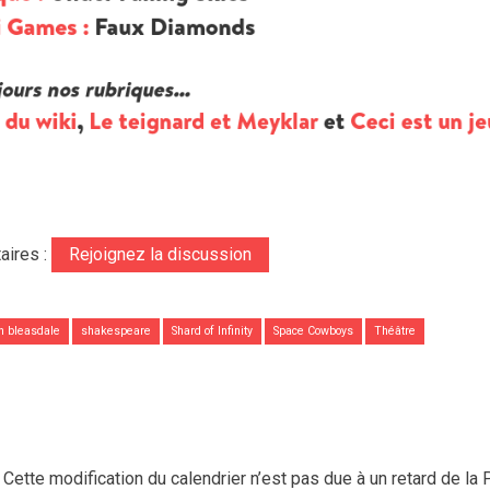
aires :
Rejoignez la discussion
n bleasdale
shakespeare
Shard of Infinity
Space Cowboys
Théâtre
Cette modification du calendrier n’est pas due à un retard de la 