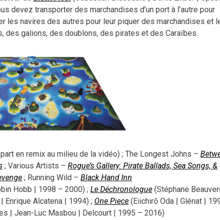
s devez transporter des marchandises d’un port à l’autre pour
er les navires des autres pour leur piquer des marchandises et l
, des galions, des doublons, des pirates et des Caraïbes.
 part en remix au milieu de la vidéo) ; The Longest Johns –
Betw
s
; Various Artists –
Rogue’s Gallery: Pirate Ballads, Sea Songs, &
evenge
; Running Wild –
Black Hand Inn
bin Hobb | 1998 – 2000) ;
Le Déchronologue
(Stéphane Beauverg
| Enrique Alcatena | 1994) ;
One Piece
(Eiichirō Oda | Glénat | 19
les | Jean-Luc Masbou | Delcourt | 1995 – 2016)