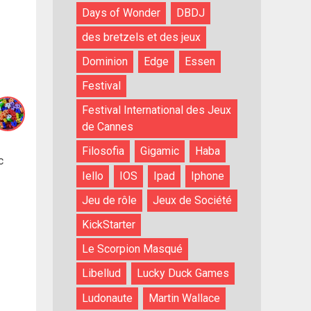
Days of Wonder
DBDJ
des bretzels et des jeux
Dominion
Edge
Essen
Festival
Festival International des Jeux
de Cannes
Filosofia
Gigamic
Haba
c
Iello
IOS
Ipad
Iphone
Jeu de rôle
Jeux de Société
KickStarter
Le Scorpion Masqué
Libellud
Lucky Duck Games
Ludonaute
Martin Wallace