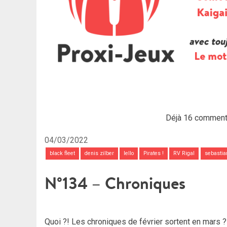
Déjà 16 comment
04/03/2022
black fleet
denis zilber
Iello
Pirates !
RV Rigal
sebastia
N°134 – Chroniques
Quoi ?! Les chroniques de février sortent en mars ? 