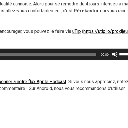
ualité cannoise. Alors pour se remettre de 4 jours intenses à m
 installez-vous confortablement, c’est
Pèrekastor
qui vous raco
encourager, vous pouvez le faire via
uTip
(
https://utip.io/proxije
Util
00:00
les
flèc
haut
pou
onner à notre flux Apple Podcast
. Si vous nous appréciez, note
aug
commentaire ! Sur Android, nous vous recommandons d’utiliser
ou
dimi
le
vol