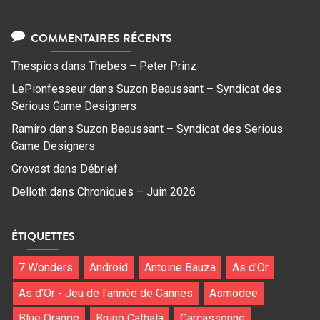
COMMENTAIRES RÉCENTS
Thespios
dans
Thebes – Peter Prinz
LePionfesseur
dans
Suzon Beaussant – Syndicat des
Serious Game Designers
Ramiro
dans
Suzon Beaussant – Syndicat des Serious
Game Designers
Grovast
dans
Débrief
Delloth
dans
Chroniques – Juin 2026
ÉTIQUETTES
7 Wonders
Android
Antoine Bauza
As d'Or
As d'Or - Jeu de l'année de Cannes
Asmodee
Blue Orange
Bruno Cathala
Carcassonne