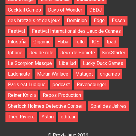
Cocktail Games
Days of Wonder
DBDJ
des bretzels et des jeux
Dominion
Edge
Essen
Festival
Festival International des Jeux de Cannes
Filosofia
Gigamic
Haba
Iello
IOS
Ipad
Iphone
Jeu de rôle
Jeux de Société
KickStarter
Le Scorpion Masqué
Libellud
Lucky Duck Games
Ludonaute
Martin Wallace
Matagot
origames
Paris est Ludique
podcast
Ravensburger
Reiner Knizia
Repos Production
Sherlock Holmes Detective Conseil
Spiel des Jahres
Théo Rivière
Ystari
éditeur
© Proxi-Jeux 2026