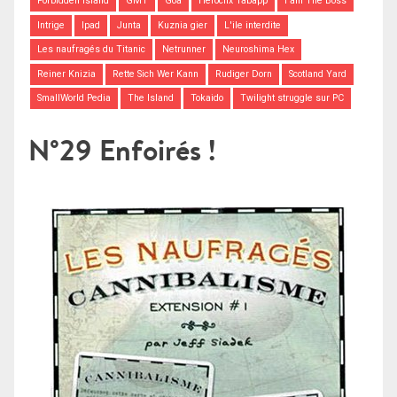
Forbidden Island
GMT
Goa
Heroclix Tabapp
I am The Boss
Intrige
Ipad
Junta
Kuznia gier
L'ile interdite
Les naufragés du Titanic
Netrunner
Neuroshima Hex
Reiner Knizia
Rette Sich Wer Kann
Rudiger Dorn
Scotland Yard
SmallWorld Pedia
The Island
Tokaido
Twilight struggle sur PC
N°29 Enfoirés !