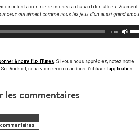
en discutent après s’être croisés au hasard des allées. Vraiment
pour ceux qui aiment comme nous les jeux d’un aussi grand amou
Util
00:00
les
flèc
haut
pou
onner à notre flux iTunes
. Si vous nous appréciez, notez notre
aug
 Sur Android, nous vous recommandons d’utiliser
l’application
ou
dimi
le
r les commentaires
vol
 commentaires