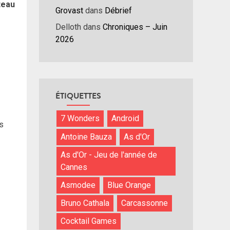
teau
Grovast
dans
Débrief
Delloth
dans
Chroniques – Juin
2026
ÉTIQUETTES
7 Wonders
Android
s
Antoine Bauza
As d'Or
As d'Or - Jeu de l'année de
Cannes
Asmodee
Blue Orange
Bruno Cathala
Carcassonne
Cocktail Games