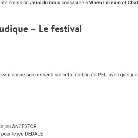
ente émission
Jeux du mois
consacrée à
When I dream
et
Châ
Ludique – Le festival
i-Team donne son ressenti sur cette édition de PEL, avec quelque
r le jeu ANCESTOR
 pour le jeu DEDALE