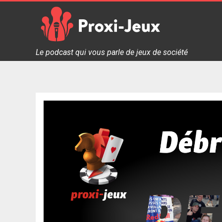
Skip
to
content
Proxi Jeux - Le podcast qui vous parle de jeux de soc
Le podcast qui vous parle de jeux de société