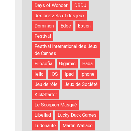
Days of Wonder
DBDJ
des bretzels et des jeux
Dominion
Edge
Essen
Festival
Festival International des Jeux
de Cannes
Filosofia
Gigamic
Haba
Iello
IOS
Ipad
Iphone
Jeu de rôle
Jeux de Société
KickStarter
Le Scorpion Masqué
Libellud
Lucky Duck Games
Ludonaute
Martin Wallace