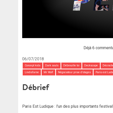
Déjà 6 commenta
06/07/2018
Concept kids
Dark souls
Débrouille toi
Deckscape
Décroche
Lindisfarne
Mr Wolf
Négociateur prise d'otages
Paris est Lud
Débrief
Paris Est Ludique : l’un des plus importants festiva