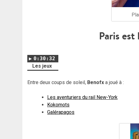
Pla
Paris est
0:30:32
Les jeux
Entre deux coups de soleil,
Benofx
a joué à :
Les aventuriers du rail New-York
Kokomots
Galérapagos