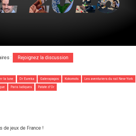
ires :
Rejoignez la discussion
r la lune
Dr Eureka
Galerapagos
Kokomots
Les aventuriers du rail New-York
ique
Paris ludiques
Patate d'Or
ls de jeux de France !