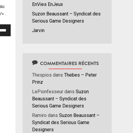
EnVies EnJeux
 au
r
« .
Suzon Beaussant – Syndicat des
Serious Game Designers
isez
Jarvin
hes
/bas
r
COMMENTAIRES RÉCENTS
menter
Thespios
dans
Thebes – Peter
nuer
Prinz
LePionfesseur
dans
Suzon
ume.
Beaussant – Syndicat des
Serious Game Designers
Ramiro
dans
Suzon Beaussant –
Syndicat des Serious Game
Designers