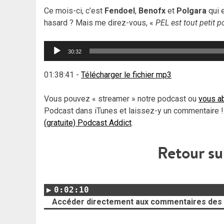
Ce mois-ci, c’est
Fendoel
,
Benofx
et
Polgara
qui 
hasard ? Mais me direz-vous, «
PEL est tout petit 
Lecteur
30:32
audio
01:38:41
-
Télécharger le fichier mp3
Vous pouvez « streamer » notre podcast ou
vous ab
Podcast dans iTunes et laissez-y un commentaire !
(gratuite) Podcast Addict
.
Retour su
0:02:10
Accéder directement aux commentaires des