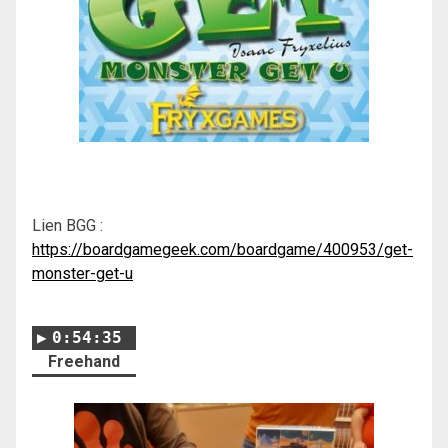
Lien BGG :
https://boardgamegeek.com/boardgame/400953/get-
monster-get-u
0:54:35
Freehand