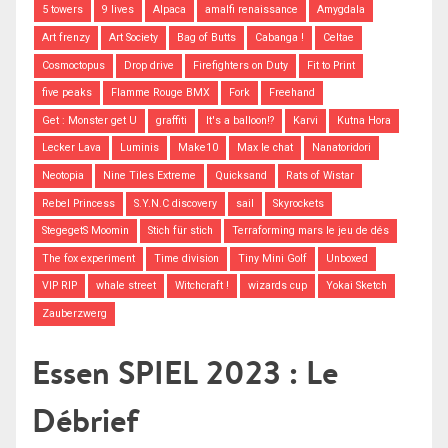
5 towers
9 lives
Alpaca
amalfi renaissance
Amygdala
Art frenzy
Art Society
Bag of Butts
Cabanga !
Celtae
Cosmoctopus
Drop drive
Firefighters on Duty
Fit to Print
five peaks
Flamme Rouge BMX
Fork
Freehand
Get : Monster get U
graffiti
It's a balloon!?
Karvi
Kutna Hora
Lecker Lava
Luminis
Make10
Max le chat
Nanatoridori
Neotopia
Nine Tiles Extreme
Quicksand
Rats of Wistar
Rebel Princess
S.Y.N.C discovery
sail
Skyrockets
StegegetS Moomin
Stich für stich
Terraforming mars le jeu de dés
The fox experiment
Time division
Tiny Mini Golf
Unboxed
VIP RIP
whale street
Witchcraft !
wizards cup
Yokai Sketch
Zauberzwerg
Essen SPIEL 2023 : Le
Débrief