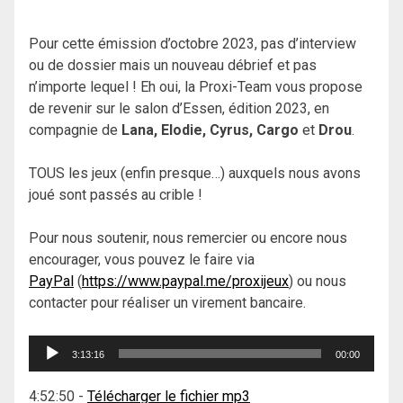
Pour cette émission d’octobre 2023, pas d’interview
ou de dossier mais un nouveau débrief et pas
n’importe lequel ! Eh oui, la Proxi-Team vous propose
de revenir sur le salon d’Essen, édition 2023, en
compagnie de
Lana, Elodie, Cyrus, Cargo
et
Drou
.
TOUS les jeux (enfin presque…) auxquels nous avons
joué sont passés au crible !
Pour nous soutenir, nous remercier ou encore nous
encourager, vous pouvez le faire via
PayPal
(
https://www.paypal.me/proxijeux
) ou nous
contacter pour réaliser un virement bancaire.
Lecteur
3:13:16
00:00
audio
4:52:50
-
Télécharger le fichier mp3