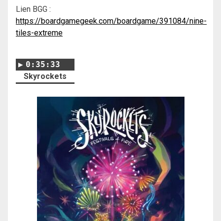
Lien BGG :
https://boardgamegeek.com/boardgame/391084/nine-
tiles-extreme
0:35:33
Skyrockets