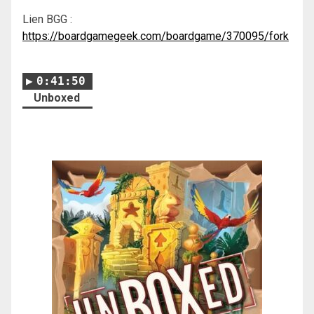
Lien BGG :
https://boardgamegeek.com/boardgame/370095/fork
0:41:50
Unboxed