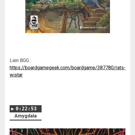
Lien BGG :
https://boardgamegeek.com/boardgame/387780/rats-
wistar
0:22:53
Amygdala