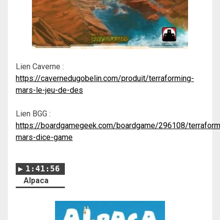
Lien Caverne :
https://cavernedugobelin.com/produit/terraforming-
mars-le-jeu-de-des
Lien BGG :
https://boardgamegeek.com/boardgame/296108/terraform
mars-dice-game
1:41:56
Alpaca