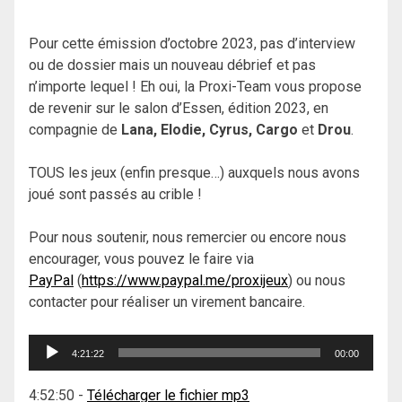
Pour cette émission d’octobre 2023, pas d’interview
ou de dossier mais un nouveau débrief et pas
n’importe lequel ! Eh oui, la Proxi-Team vous propose
de revenir sur le salon d’Essen, édition 2023, en
compagnie de
Lana, Elodie, Cyrus, Cargo
et
Drou
.
TOUS les jeux (enfin presque…) auxquels nous avons
joué sont passés au crible !
Pour nous soutenir, nous remercier ou encore nous
encourager, vous pouvez le faire via
PayPal
(
https://www.paypal.me/proxijeux
) ou nous
contacter pour réaliser un virement bancaire.
Lecteur
4:21:22
00:00
audio
4:52:50
-
Télécharger le fichier mp3