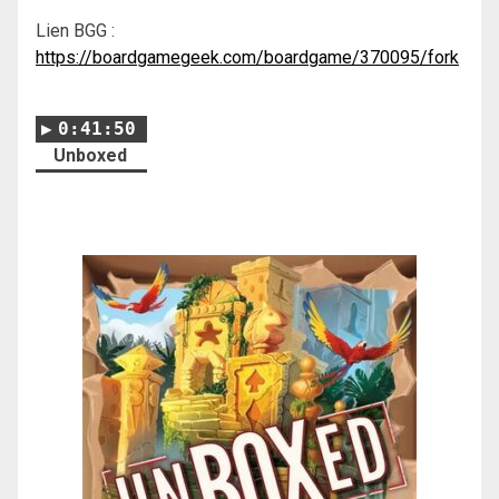
Lien BGG :
https://boardgamegeek.com/boardgame/370095/fork
0:41:50
Unboxed