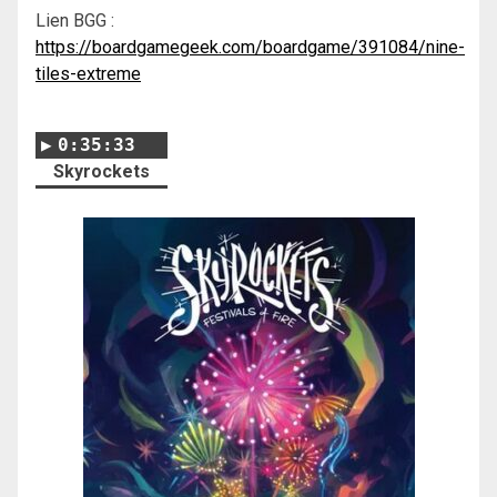
Lien BGG :
https://boardgamegeek.com/boardgame/391084/nine-
tiles-extreme
0:35:33
Skyrockets