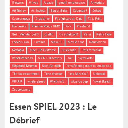
5 towers
9 lives
Alpaca
amalfi renaissance
Amygdala
Art frenzy
Art Society
Bag of Butts
Cabanga !
Celtae
Cosmoctopus
Drop drive
Firefighters on Duty
Fit to Print
five peaks
Flamme Rouge BMX
Fork
Freehand
Get : Monster get U
graffiti
It's a balloon!?
Karvi
Kutna Hora
Lecker Lava
Luminis
Make10
Max le chat
Nanatoridori
Neotopia
Nine Tiles Extreme
Quicksand
Rats of Wistar
Rebel Princess
S.Y.N.C discovery
sail
Skyrockets
StegegetS Moomin
Stich für stich
Terraforming mars le jeu de dés
The fox experiment
Time division
Tiny Mini Golf
Unboxed
VIP RIP
whale street
Witchcraft !
wizards cup
Yokai Sketch
Zauberzwerg
Essen SPIEL 2023 : Le
Débrief