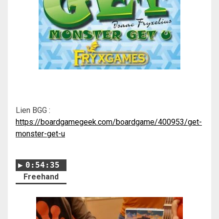
Lien BGG :
https://boardgamegeek.com/boardgame/400953/get-
monster-get-u
0:54:35
Freehand