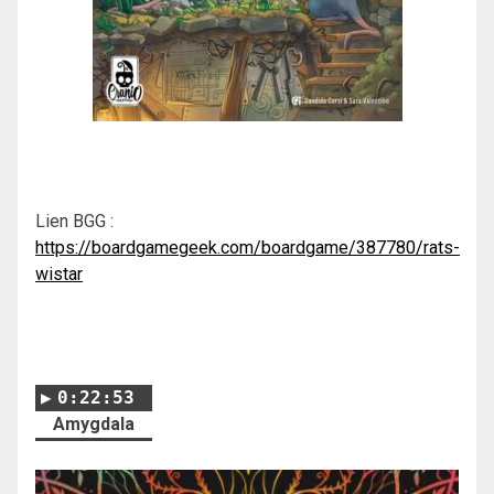
Lien BGG :
https://boardgamegeek.com/boardgame/387780/rats-
wistar
0:22:53
Amygdala