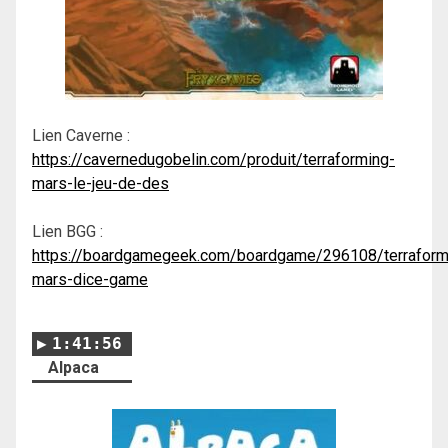
Lien Caverne :
https://cavernedugobelin.com/produit/terraforming-
mars-le-jeu-de-des
Lien BGG :
https://boardgamegeek.com/boardgame/296108/terraform
mars-dice-game
1:41:56
Alpaca