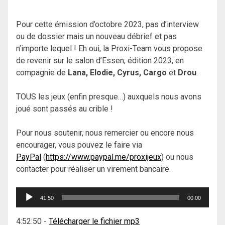
Pour cette émission d’octobre 2023, pas d’interview
ou de dossier mais un nouveau débrief et pas
n’importe lequel ! Eh oui, la Proxi-Team vous propose
de revenir sur le salon d’Essen, édition 2023, en
compagnie de
Lana, Elodie, Cyrus, Cargo
et
Drou
.
TOUS les jeux (enfin presque…) auxquels nous avons
joué sont passés au crible !
Pour nous soutenir, nous remercier ou encore nous
encourager, vous pouvez le faire via
PayPal
(
https://www.paypal.me/proxijeux
) ou nous
contacter pour réaliser un virement bancaire.
Lecteur
41:50
00:00
audio
4:52:50
-
Télécharger le fichier mp3