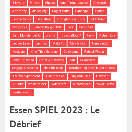
5 towers
9 lives
Alpaca
amalfi renaissance
Amygdala
Art frenzy
Art Society
Bag of Butts
Cabanga !
Celtae
Cosmoctopus
Drop drive
Firefighters on Duty
Fit to Print
five peaks
Flamme Rouge BMX
Fork
Freehand
Get : Monster get U
graffiti
It's a balloon!?
Karvi
Kutna Hora
Lecker Lava
Luminis
Make10
Max le chat
Nanatoridori
Neotopia
Nine Tiles Extreme
Quicksand
Rats of Wistar
Rebel Princess
S.Y.N.C discovery
sail
Skyrockets
StegegetS Moomin
Stich für stich
Terraforming mars le jeu de dés
The fox experiment
Time division
Tiny Mini Golf
Unboxed
VIP RIP
whale street
Witchcraft !
wizards cup
Yokai Sketch
Zauberzwerg
Essen SPIEL 2023 : Le
Débrief