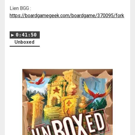
Lien BGG :
https://boardgamegeek.com/boardgame/370095/fork
0:41:50
Unboxed