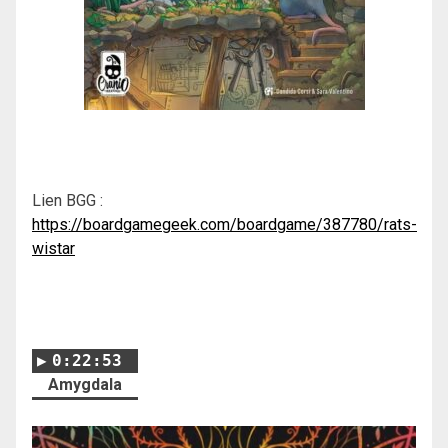
Lien BGG :
https://boardgamegeek.com/boardgame/387780/rats-
wistar
0:22:53
Amygdala