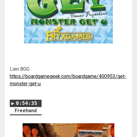
Lien BGG :
https://boardgamegeek.com/boardgame/400953/get-
monster-get-u
0:54:35
Freehand