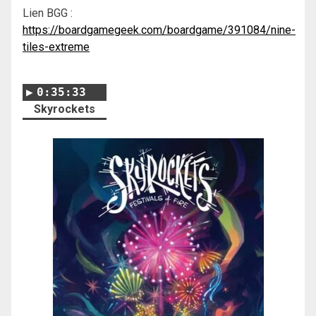
Lien BGG :
https://boardgamegeek.com/boardgame/391084/nine-
tiles-extreme
0:35:33
Skyrockets