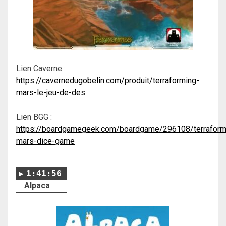
Lien Caverne :
https://cavernedugobelin.com/produit/terraforming-
mars-le-jeu-de-des
Lien BGG :
https://boardgamegeek.com/boardgame/296108/terraform
mars-dice-game
1:41:56
Alpaca