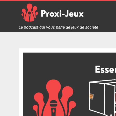
Skip
to
content
Proxi Jeux - Le podcast qui vous parle de jeux de soc
Le podcast qui vous parle de jeux de société