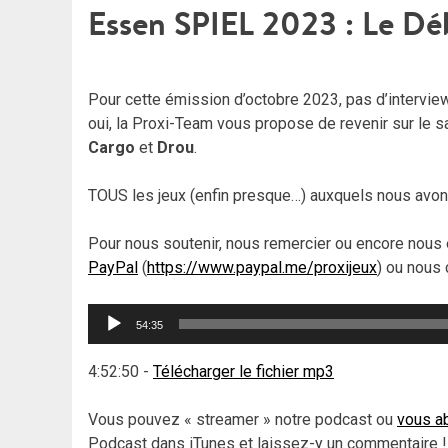
Essen SPIEL 2023 : Le Dé
Pour cette émission d’octobre 2023, pas d’intervie
oui, la Proxi-Team vous propose de revenir sur le 
Cargo
et
Drou
.
TOUS les jeux (enfin presque…) auxquels nous avons
Pour nous soutenir, nous remercier ou encore nous 
PayPal
(
https://www.paypal.me/proxijeux
) ou nous 
Lecteur
54:35
audio
4:52:50
-
Télécharger le fichier mp3
Vous pouvez « streamer » notre podcast ou
vous ab
Podcast dans iTunes et laissez-y un commentaire !