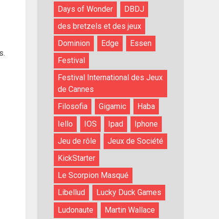
Days of Wonder
DBDJ
des bretzels et des jeux
Dominion
Edge
Essen
s.
Festival
Festival International des Jeux
de Cannes
Filosofia
Gigamic
Haba
Iello
IOS
Ipad
Iphone
Jeu de rôle
Jeux de Société
KickStarter
Le Scorpion Masqué
Libellud
Lucky Duck Games
Ludonaute
Martin Wallace