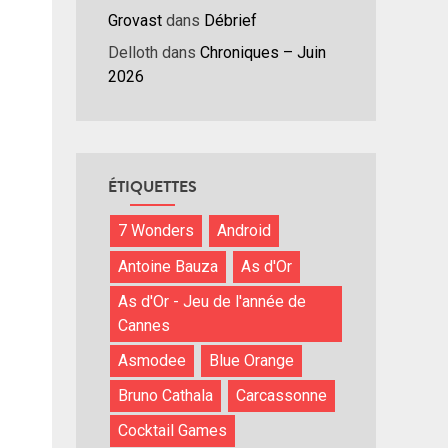
Grovast
dans
Débrief
nuer
Delloth
dans
Chroniques – Juin
2026
ume.
ÉTIQUETTES
7 Wonders
Android
Antoine Bauza
As d'Or
As d'Or - Jeu de l'année de
Cannes
Asmodee
Blue Orange
Bruno Cathala
Carcassonne
Cocktail Games