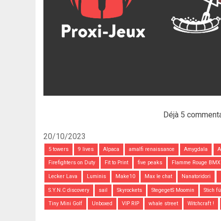
Déjà 5 commenta
20/10/2023
5 towers
9 lives
Alpaca
amalfi renaissance
Amygdala
A
Firefighters on Duty
Fit to Print
five peaks
Flamme Rouge BMX
Lecker Lava
Luminis
Make10
Max le chat
Nanatoridori
S.Y.N.C discovery
sail
Skyrockets
StegegetS Moomin
Stich f
Tiny Mini Golf
Unboxed
VIP RIP
whale street
Witchcraft !