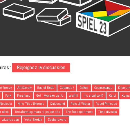
ires :
Rejoignez la discussion
rt frenzy
Art Society
Bag of Butts
Cabanga !
Celtae
Cosmoctopus
Drop dri
Fork
Freehand
Get : Monster get U
graffiti
It's a balloon!?
Karvi
Kutna
Neotopia
Nine Tiles Extreme
Quicksand
Rats of Wistar
Rebel Princess
ür stich
Terraforming mars le jeu de dés
The fox experiment
Time division
wizards cup
Yokai Sketch
Zauberzwerg