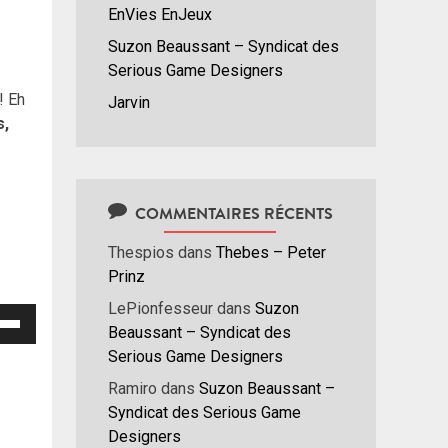
EnVies EnJeux
Suzon Beaussant – Syndicat des
Serious Game Designers
! Eh
Jarvin
s,
COMMENTAIRES RÉCENTS
Thespios
dans
Thebes – Peter
Prinz
LePionfesseur
dans
Suzon
isez
Beaussant – Syndicat des
Serious Game Designers
hes
/bas
Ramiro
dans
Suzon Beaussant –
r
Syndicat des Serious Game
menter
Designers