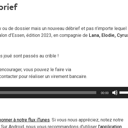
brief
w ou de dossier mais un nouveau débrief et pas n’importe lequel 
salon d’Essen, édition 2023, en compagnie de
Lana, Elodie, Cyru
 joué sont passés au crible !
encourager, vous pouvez le faire via
contacter pour réaliser un virement bancaire.
Util
00:00
les
flèc
haut
pou
onner à notre flux iTunes
. Si vous nous appréciez, notez notre
aug
 Sur Android, nous vous recommandons d’utiliser
l’application