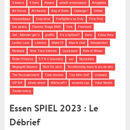
5 towers
9 lives
Alpaca
amalfi renaissance
Amygdala
Art frenzy
Art Society
Bag of Butts
Cabanga !
Celtae
Cosmoctopus
Drop drive
Firefighters on Duty
Fit to Print
five peaks
Flamme Rouge BMX
Fork
Freehand
Get : Monster get U
graffiti
It's a balloon!?
Karvi
Kutna Hora
Lecker Lava
Luminis
Make10
Max le chat
Nanatoridori
Neotopia
Nine Tiles Extreme
Quicksand
Rats of Wistar
Rebel Princess
S.Y.N.C discovery
sail
Skyrockets
StegegetS Moomin
Stich für stich
Terraforming mars le jeu de dés
The fox experiment
Time division
Tiny Mini Golf
Unboxed
VIP RIP
whale street
Witchcraft !
wizards cup
Yokai Sketch
Zauberzwerg
Essen SPIEL 2023 : Le
Débrief