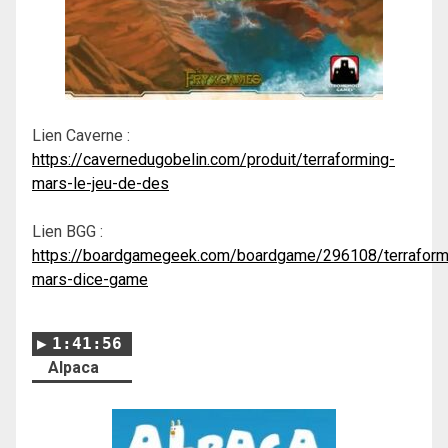
Lien Caverne :
https://cavernedugobelin.com/produit/terraforming-
mars-le-jeu-de-des
Lien BGG :
https://boardgamegeek.com/boardgame/296108/terraform
mars-dice-game
1:41:56
Alpaca