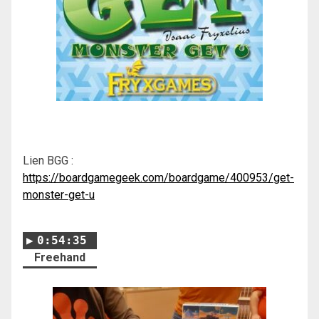
Lien BGG :
https://boardgamegeek.com/boardgame/400953/get-
monster-get-u
0:54:35
Freehand