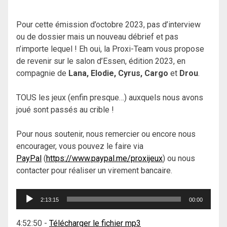
Pour cette émission d’octobre 2023, pas d’interview
ou de dossier mais un nouveau débrief et pas
n’importe lequel ! Eh oui, la Proxi-Team vous propose
de revenir sur le salon d’Essen, édition 2023, en
compagnie de
Lana, Elodie, Cyrus, Cargo
et
Drou
.
TOUS les jeux (enfin presque…) auxquels nous avons
joué sont passés au crible !
Pour nous soutenir, nous remercier ou encore nous
encourager, vous pouvez le faire via
PayPal
(
https://www.paypal.me/proxijeux
) ou nous
contacter pour réaliser un virement bancaire.
Lecteur
2:13:15
00:00
audio
4:52:50
-
Télécharger le fichier mp3