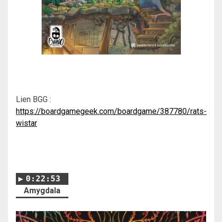
Lien BGG :
https://boardgamegeek.com/boardgame/387780/rats-
wistar
0:22:53
Amygdala