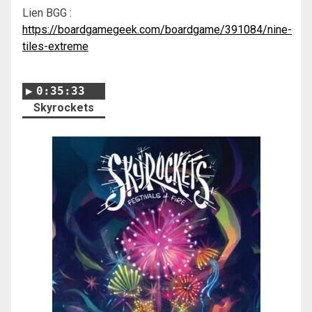
Lien BGG :
https://boardgamegeek.com/boardgame/391084/nine-
tiles-extreme
0:35:33
Skyrockets