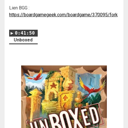
Lien BGG :
https://boardgamegeek.com/boardgame/370095/fork
0:41:50
Unboxed