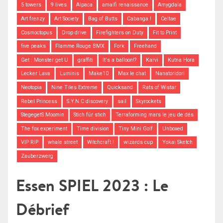
5 towers
9 lives
Alpaca
amalfi renaissance
Amygdala
Art frenzy
Art Society
Bag of Butts
Cabanga !
Celtae
Cosmoctopus
Drop drive
Firefighters on Duty
Fit to Print
five peaks
Flamme Rouge BMX
Fork
Freehand
Get : Monster get U
graffiti
It's a balloon!?
Karvi
Kutna Hora
Lecker Lava
Luminis
Make10
Max le chat
Nanatoridori
Neotopia
Nine Tiles Extreme
Quicksand
Rats of Wistar
Rebel Princess
S.Y.N.C discovery
sail
Skyrockets
StegegetS Moomin
Stich für stich
Terraforming mars le jeu de dés
The fox experiment
Time division
Tiny Mini Golf
Unboxed
VIP RIP
whale street
Witchcraft !
wizards cup
Yokai Sketch
Zauberzwerg
Essen SPIEL 2023 : Le
Débrief