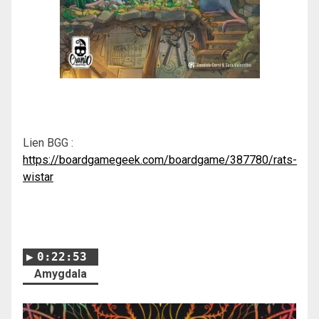
Lien BGG :
https://boardgamegeek.com/boardgame/387780/rats-
wistar
0:22:53
Amygdala