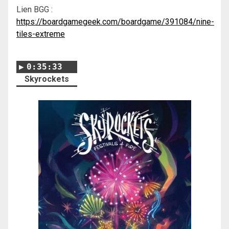
Lien BGG :
https://boardgamegeek.com/boardgame/391084/nine-
tiles-extreme
0:35:33
Skyrockets