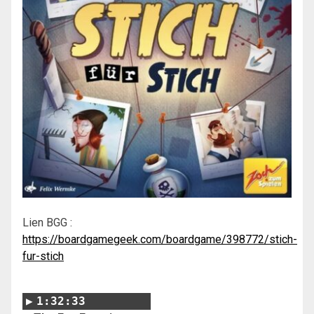
Lien BGG :
https://boardgamegeek.com/boardgame/398772/stich-
fur-stich
1:32:33