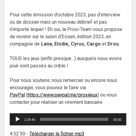
Pour cette émission d’octobre 2023, pas d’interview
ou de dossier mais un nouveau débrief et pas
n’importe lequel ! Eh oui, la Proxi-Team vous propose
de revenir sur le salon d’Essen, édition 2023, en
compagnie de
Lana, Elodie, Cyrus, Cargo
et
Drou
.
TOUS les jeux (enfin presque…) auxquels nous avons
joué sont passés au crible !
Pour nous soutenir, nous remercier ou encore nous
encourager, vous pouvez le faire via
PayPal
(
https://www.paypal.me/proxijeux
) ou nous
contacter pour réaliser un virement bancaire.
Lecteur
2:29:45
00:00
audio
4:52:50
-
Télécharger le fichier mp3