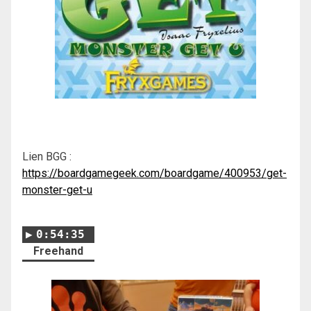
Lien BGG :
https://boardgamegeek.com/boardgame/400953/get-
monster-get-u
0:54:35
Freehand