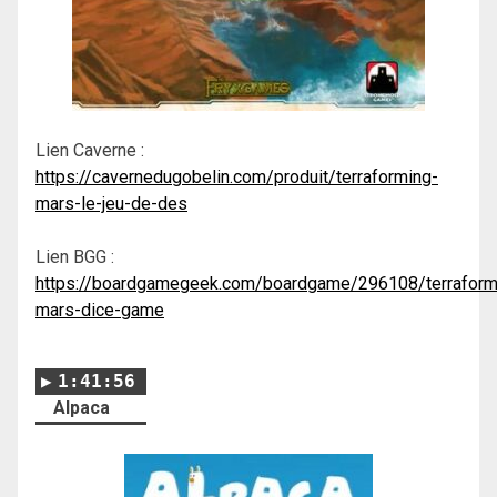
Lien Caverne :
https://cavernedugobelin.com/produit/terraforming-
mars-le-jeu-de-des
Lien BGG :
https://boardgamegeek.com/boardgame/296108/terraform
mars-dice-game
1:41:56
Alpaca