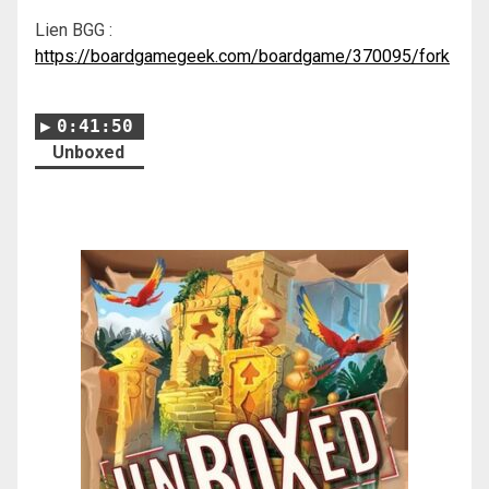
Lien BGG :
https://boardgamegeek.com/boardgame/370095/fork
0:41:50
Unboxed