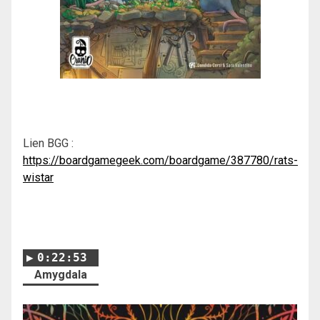
Lien BGG :
https://boardgamegeek.com/boardgame/387780/rats-
wistar
0:22:53
Amygdala