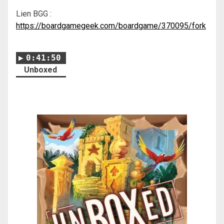
Lien BGG :
https://boardgamegeek.com/boardgame/370095/fork
0:41:50
Unboxed