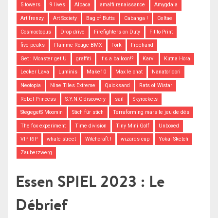
5 towers
9 lives
Alpaca
amalfi renaissance
Amygdala
Art frenzy
Art Society
Bag of Butts
Cabanga !
Celtae
Cosmoctopus
Drop drive
Firefighters on Duty
Fit to Print
five peaks
Flamme Rouge BMX
Fork
Freehand
Get : Monster get U
graffiti
It's a balloon!?
Karvi
Kutna Hora
Lecker Lava
Luminis
Make10
Max le chat
Nanatoridori
Neotopia
Nine Tiles Extreme
Quicksand
Rats of Wistar
Rebel Princess
S.Y.N.C discovery
sail
Skyrockets
StegegetS Moomin
Stich für stich
Terraforming mars le jeu de dés
The fox experiment
Time division
Tiny Mini Golf
Unboxed
VIP RIP
whale street
Witchcraft !
wizards cup
Yokai Sketch
Zauberzwerg
Essen SPIEL 2023 : Le
Débrief