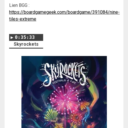
Lien BGG :
https://boardgamegeek.com/boardgame/391084/nine-
tiles-extreme
0:35:33
Skyrockets