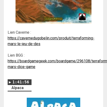
Lien Caverne :
https://cavernedugobelin.com/produit/terraforming-
mars-le-jeu-de-des
Lien BGG :
https://boardgamegeek.com/boardgame/296108/terraform
mars-dice-game
1:41:56
Alpaca