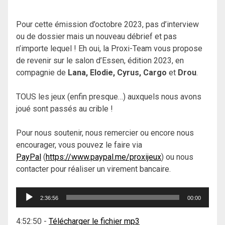
Pour cette émission d’octobre 2023, pas d’interview
ou de dossier mais un nouveau débrief et pas
n’importe lequel ! Eh oui, la Proxi-Team vous propose
de revenir sur le salon d’Essen, édition 2023, en
compagnie de
Lana, Elodie, Cyrus, Cargo
et
Drou
.
TOUS les jeux (enfin presque…) auxquels nous avons
joué sont passés au crible !
Pour nous soutenir, nous remercier ou encore nous
encourager, vous pouvez le faire via
PayPal
(
https://www.paypal.me/proxijeux
) ou nous
contacter pour réaliser un virement bancaire.
Lecteur
2:36:56
00:00
audio
4:52:50
-
Télécharger le fichier mp3