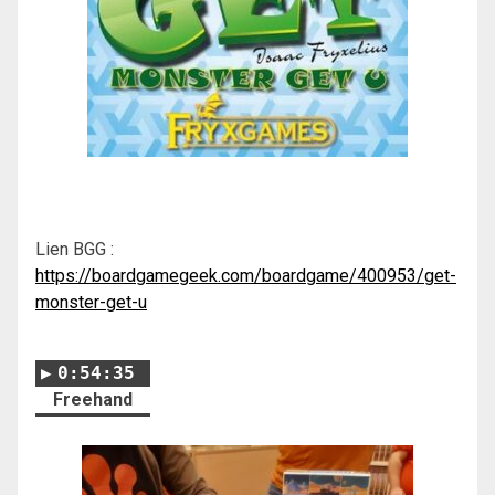
Lien BGG :
https://boardgamegeek.com/boardgame/400953/get-
monster-get-u
0:54:35
Freehand