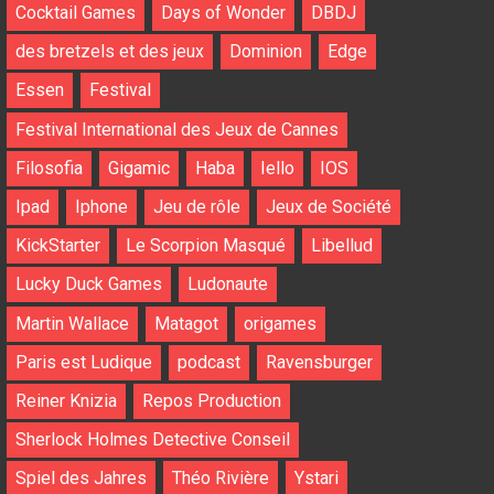
Cocktail Games
Days of Wonder
DBDJ
des bretzels et des jeux
Dominion
Edge
Essen
Festival
Festival International des Jeux de Cannes
Filosofia
Gigamic
Haba
Iello
IOS
Ipad
Iphone
Jeu de rôle
Jeux de Société
KickStarter
Le Scorpion Masqué
Libellud
Lucky Duck Games
Ludonaute
Martin Wallace
Matagot
origames
Paris est Ludique
podcast
Ravensburger
Reiner Knizia
Repos Production
Sherlock Holmes Detective Conseil
Spiel des Jahres
Théo Rivière
Ystari