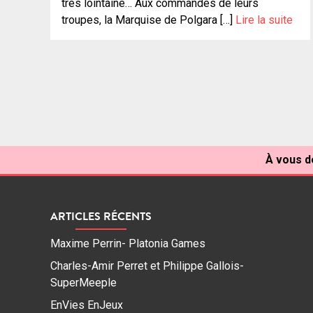
très lointaine… Aux commandes de leurs
troupes, la Marquise de Polgara […]
Lire la suite
Navigation
des
articles
À vous de
ARTICLES RÉCENTS
Maxime Perrin- Platonia Games
Charles-Amir Perret et Philippe Gallois-
SuperMeeple
EnVies EnJeux