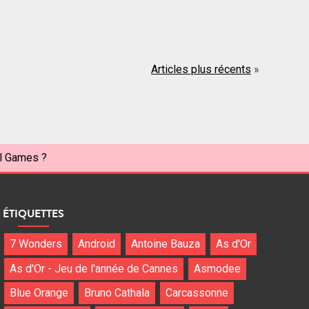
Articles plus récents
al Games ?
ÉTIQUETTES
7 Wonders
Android
Antoine Bauza
As d'Or
As d'Or - Jeu de l'année de Cannes
Asmodee
Blue Orange
Bruno Cathala
Carcassonne