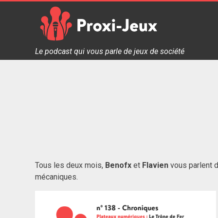
Skip
to
content
Proxi Jeux - Le podcast qui vous parle de jeux de soc
Le podcast qui vous parle de jeux de société
Tous les deux mois,
Benofx
et
Flavien
vous parlent d
mécaniques.