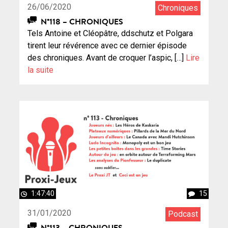
26/06/2020
Chroniques
N°118 – CHRONIQUES
Tels Antoine et Cléopâtre, ddschutz et Polgara
tirent leur révérence avec ce dernier épisode
des chroniques. Avant de croquer l’aspic, […]
Lire
la suite
1:47:40
15
31/01/2020
Podcast
N°113 – CHRONIQUES