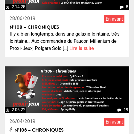
2:14:28
8
28/06/2019
En avant
N°108 – CHRONIQUES
Il y a bien longtemps, dans une galaxie lointaine, très
lointaine… Aux commandes du Faucon Millenium de
Proxi-Jeux, Polgara Solo […]
Lire la suite
2:06:22
19
26/04/2019
En avant
N°106 – CHRONIQUES