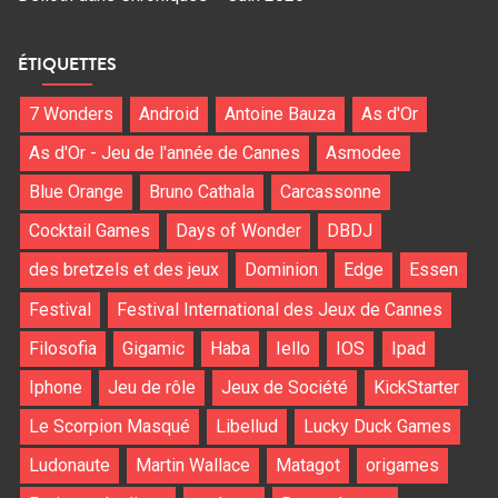
ÉTIQUETTES
7 Wonders
Android
Antoine Bauza
As d'Or
As d'Or - Jeu de l'année de Cannes
Asmodee
Blue Orange
Bruno Cathala
Carcassonne
Cocktail Games
Days of Wonder
DBDJ
des bretzels et des jeux
Dominion
Edge
Essen
Festival
Festival International des Jeux de Cannes
Filosofia
Gigamic
Haba
Iello
IOS
Ipad
Iphone
Jeu de rôle
Jeux de Société
KickStarter
Le Scorpion Masqué
Libellud
Lucky Duck Games
Ludonaute
Martin Wallace
Matagot
origames