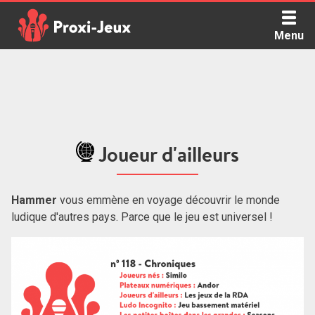
Skip
to
Menu
content
Proxi Jeux - Le podcast qui vous parle de jeux de société
Joueur d'ailleurs
Hammer
vous emmène en voyage découvrir le monde
ludique d'autres pays. Parce que le jeu est universel !