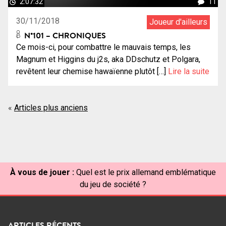
2:07:32
11
30/11/2018
Joueur d'ailleurs
N°101 – CHRONIQUES
Ce mois-ci, pour combattre le mauvais temps, les
Magnum et Higgins du j2s, aka DDschutz et Polgara,
revêtent leur chemise hawaïenne plutôt […]
Lire la suite
Navigation
Articles plus anciens
des
articles
À vous de jouer :
Quel est le prix allemand emblématique
du jeu de société ?
ARTICLES RÉCENTS