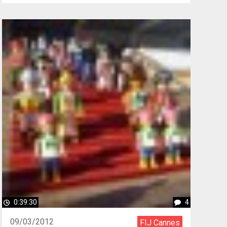
0:39:30
4
09/03/2012
FIJ Cannes