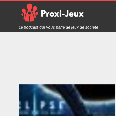
Skip
to
content
Proxi Jeux - Le podcast qui vous parle de jeux de soc
Le podcast qui vous parle de jeux de société