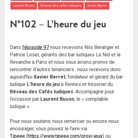
Laurent Buson
Réseau des cafés ludiques
Xavier Berret
N°102 – L’heure du jeu
Dans
l’épisode 97
nous recevions Nils Beranger et
Patrice Leser, gérants des bar ludiques Le Nid et la
Revanche à Paris et nous vous avions promis de
rencontrer d’autres tenanciers : nous recevons donc
aujourd’hui
Xavier Berret
, fondateur et gérant du bar
ludique
L’heure du jeu
à Rennes et trésorier du
Réseau des Cafés ludiques
. Accompagné pour
l’occasion par
Laurent Buson
, le « comptable
ludique ».
Pour nous soutenir, nous remercier ou encore nous
encourager, vous pouvez le faire via
Tipeee
(
https://www.tipeee.com/proxi-jeux
) ou