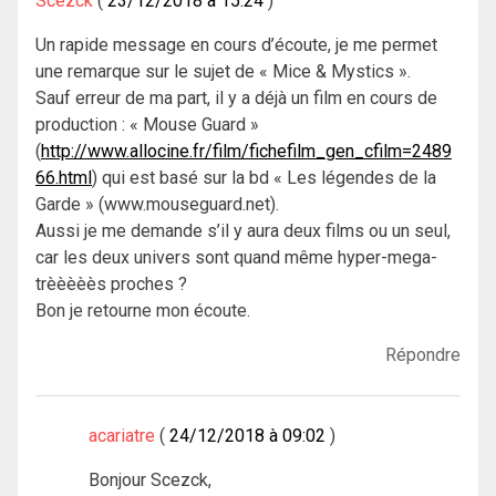
Scezck
23/12/2018 à 15:24
Un rapide message en cours d’écoute, je me permet
une remarque sur le sujet de « Mice & Mystics ».
Sauf erreur de ma part, il y a déjà un film en cours de
production : « Mouse Guard »
(
http://www.allocine.fr/film/fichefilm_gen_cfilm=2489
66.html
) qui est basé sur la bd « Les légendes de la
Garde » (www.mouseguard.net).
Aussi je me demande s’il y aura deux films ou un seul,
car les deux univers sont quand même hyper-mega-
trèèèèès proches ?
Bon je retourne mon écoute.
Répondre
acariatre
24/12/2018 à 09:02
Bonjour Scezck,