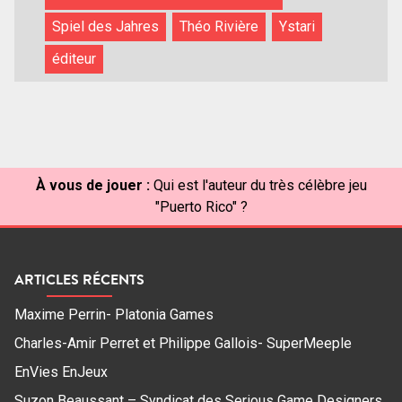
Spiel des Jahres
Théo Rivière
Ystari
éditeur
À vous de jouer :
Qui est l'auteur du très célèbre jeu
"Puerto Rico" ?
ARTICLES RÉCENTS
Maxime Perrin- Platonia Games
Charles-Amir Perret et Philippe Gallois- SuperMeeple
EnVies EnJeux
Suzon Beaussant – Syndicat des Serious Game Designers