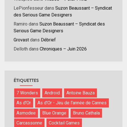
LePionfesseur
dans
Suzon Beaussant – Syndicat
des Serious Game Designers
Ramiro
dans
Suzon Beaussant – Syndicat des
Serious Game Designers
Grovast
dans
Débrief
Delloth
dans
Chroniques – Juin 2026
ÉTIQUETTES
7 Wonders
Android
Antoine Bauza
As d'Or
As d'Or - Jeu de l'année de Cannes
Asmodee
Blue Orange
Bruno Cathala
Carcassonne
Cocktail Games