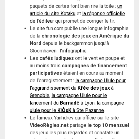
paquets de cartes font bien rire la toile :
un
article du site Kotaku
et
la réponse officielle
de l’éditeur
qui promet de corriger le tir.
Le site fun.com publie une longue infographie
de la
chronologie des jeux en Amérique du
Nord
depuis le backgammon jusqu’à
Gloomhaven :
l’infographie
.
Les
cafés ludiques
ont le vent en poupe et
au moins trois
campagnes de financement
participatives
étaient en cours au moment
de l’enregistrement :
la campagne Ulule pour
l’aggrandissement du
Kfée des jeux
à
Grenoble
,
la campagne Ulule pour le
lancement du
Barnadé
à Lyon
,
la campagne
ulule pour le
KiÔsK
à Ste Pazanne
.
Le fameux Yanhdrev qui officie sur le site
VideoRègles.net
partage
le top 10 mensuel
des jeux les plus regardés et constate un