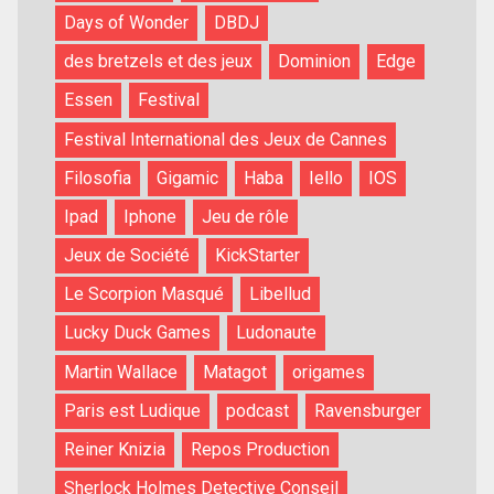
Days of Wonder
DBDJ
des bretzels et des jeux
Dominion
Edge
Essen
Festival
Festival International des Jeux de Cannes
Filosofia
Gigamic
Haba
Iello
IOS
Ipad
Iphone
Jeu de rôle
Jeux de Société
KickStarter
Le Scorpion Masqué
Libellud
Lucky Duck Games
Ludonaute
Martin Wallace
Matagot
origames
Paris est Ludique
podcast
Ravensburger
Reiner Knizia
Repos Production
Sherlock Holmes Detective Conseil