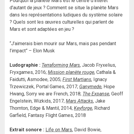
Pourquoi la planète Mars est le centre d’intérêt
d’autant de jeux ? Comment se situe la planète Mars
dans les représentations ludiques du système solaire
? Quels sont les œuvres culturelles qui parlent de
Mars et sont adaptées en jeu ?
“J’aimerais bien mourir sur Mars, mais pas pendant
l’impact” – Elon Musk
Ludographie :
Terraforming Mars
, Jacob Fryxelius,
Fryxgames, 2016;
Mission planète rouge
, Cathala &
Faidutti, Asmodee, 2005;
First Martians
, Ignacy
Trzewiczek, Portal Games, 2017;
Ganymede
, Hope
Hwang, Sorry we are French, 2018;
The Expanse
, Geoff
Engelstein, Wizkids, 2017;
Mars Attacks
, Jake
Thornton, Edge & Mantil, 2014;
Keyforge
, Richard
Garfield, Fantasy Flight Games, 2018
Extrait sonore :
Life on Mars
, David Bowie,