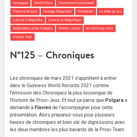
campagne
Cash'n'Guns
Financement participatif
Flaminia Brasini
Hostage Negociator
KickStarter
La boîte de jeu
Lorenzo il Magnifico
Lorenzo le Magnifique
Négociateur prise d'otages
Simone Luciani
terraforming mars
Virginio Gigli
N°125 – Chroniques
Les chroniques de mars 2021 s’apprêtent à entrer
dans le Guinness World Records 2021 comme
l’émission des Chroniques la plus loooongue de
l’histoire de Proxi-Jeux. Et tout ça parce que
Polgara
a
demandé à
Flavien
de l’accompagner pour cette
présentation. Alors préparez-vous pour plusieurs
heures de chroniques et bien sûr de digressions avec
les deux membres les plus bavards de la Proxi-Team.