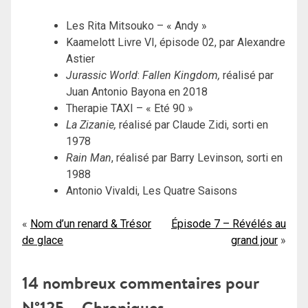
Les Rita Mitsouko – « Andy »
Kaamelott Livre VI, épisode 02, par Alexandre
Astier
Jurassic World
:
Fallen Kingdom,
réalisé par
Juan Antonio Bayona en 2018
Therapie TAXI – « Eté 90 »
La Zizanie,
réalisé par Claude Zidi, sorti en
1978
Rain Man
, réalisé par Barry Levinson, sorti en
1988
Antonio Vivaldi, Les Quatre Saisons
Navigation
Nom d’un renard & Trésor
Épisode 7 – Révélés au
de glace
grand jour
de
l’article
14 nombreux commentaires pour
N°125 – Chroniques