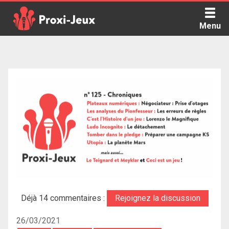
Skip
to
Menu
content
Proxi Jeux - Le podcast qui vous parle de jeux de société
Déjà 14 commentaires :
Rejoignez la discussion
26/03/2021