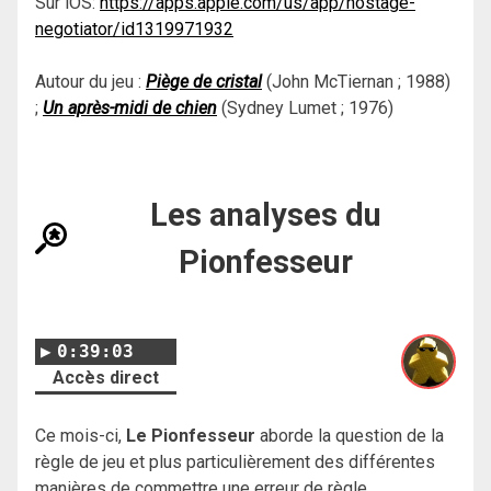
Sur iOS:
https://apps.apple.com/us/app/hostage-
negotiator/id1319971932
Autour du jeu :
Piège de cristal
(John McTiernan ; 1988)
;
Un après-midi de chien
(Sydney Lumet ; 1976)
Les analyses du
Pionfesseur
0:39:03
Accès direct
Ce mois-ci,
Le Pionfesseur
aborde la question de la
règle de jeu et plus particulièrement des différentes
manières de commettre une erreur de règle.