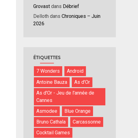
Grovast
dans
Débrief
nuer
Delloth
dans
Chroniques – Juin
2026
ume.
ÉTIQUETTES
7 Wonders
Android
Antoine Bauza
As d'Or
As d'Or - Jeu de l'année de
Cannes
Asmodee
Blue Orange
Bruno Cathala
Carcassonne
Cocktail Games