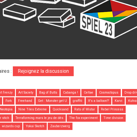
ires :
Rejoignez la discussion
rt frenzy
Art Society
Bag of Butts
Cabanga !
Celtae
Cosmoctopus
Drop dri
Fork
Freehand
Get : Monster get U
graffiti
It's a balloon!?
Karvi
Kutna
Neotopia
Nine Tiles Extreme
Quicksand
Rats of Wistar
Rebel Princess
ür stich
Terraforming mars le jeu de dés
The fox experiment
Time division
wizards cup
Yokai Sketch
Zauberzwerg