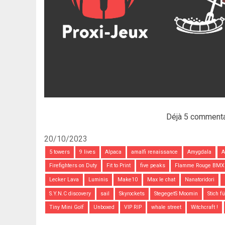
Déjà 5 commenta
20/10/2023
5 towers
9 lives
Alpaca
amalfi renaissance
Amygdala
A
Firefighters on Duty
Fit to Print
five peaks
Flamme Rouge BMX
Lecker Lava
Luminis
Make10
Max le chat
Nanatoridori
S.Y.N.C discovery
sail
Skyrockets
StegegetS Moomin
Stich f
Tiny Mini Golf
Unboxed
VIP RIP
whale street
Witchcraft !