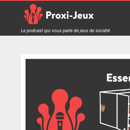
Skip
to
content
Proxi Jeux - Le podcast qui vous parle de jeux de soc
Le podcast qui vous parle de jeux de société