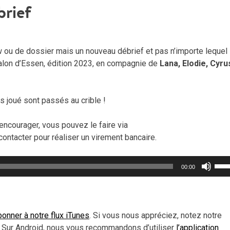
brief
w ou de dossier mais un nouveau débrief et pas n’importe lequel 
salon d’Essen, édition 2023, en compagnie de
Lana, Elodie, Cyru
 joué sont passés au crible !
encourager, vous pouvez le faire via
contacter pour réaliser un virement bancaire.
Util
00:00
les
flèc
haut
pou
onner à notre flux iTunes
. Si vous nous appréciez, notez notre
aug
 Sur Android, nous vous recommandons d’utiliser
l’application