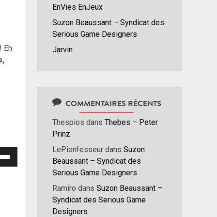
EnVies EnJeux
Suzon Beaussant – Syndicat des
Serious Game Designers
! Eh
Jarvin
s,
COMMENTAIRES RÉCENTS
Thespios
dans
Thebes – Peter
Prinz
LePionfesseur
dans
Suzon
isez
Beaussant – Syndicat des
Serious Game Designers
hes
/bas
Ramiro
dans
Suzon Beaussant –
r
Syndicat des Serious Game
menter
Designers