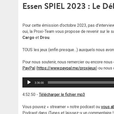
Essen SPIEL 2023 : Le Dé
Pour cette émission d’octobre 2023, pas d’intervie
oui, la Proxi-Team vous propose de revenir sur le 
Cargo
et
Drou
.
TOUS les jeux (enfin presque…) auxquels nous avons
Pour nous soutenir, nous remercier ou encore nous 
PayPal
(
https://www.paypal.me/proxijeux
) ou nous 
Lecteur
3:36:00
audio
4:52:50
-
Télécharger le fichier mp3
Vous pouvez « streamer » notre podcast ou
vous ab
Podcast dans iTunes et laissez-y un commentaire !