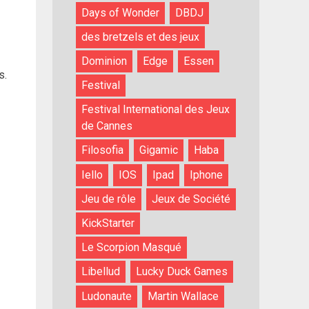
Days of Wonder
DBDJ
des bretzels et des jeux
Dominion
Edge
Essen
s.
Festival
Festival International des Jeux
de Cannes
Filosofia
Gigamic
Haba
Iello
IOS
Ipad
Iphone
Jeu de rôle
Jeux de Société
KickStarter
Le Scorpion Masqué
Libellud
Lucky Duck Games
Ludonaute
Martin Wallace