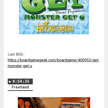
Lien BGG :
https://boardgamegeek.com/boardgame/400953/get-
monster-get-u
0:54:35
Freehand