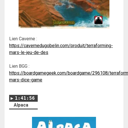
Lien Caverne :
https://cavernedugobelin.com/produit/terraforming-
mars-le-jeu-de-des
Lien BGG :
https://boardgamegeek.com/boardgame/296108/terraform
mars-dice-game
1:41:56
Alpaca