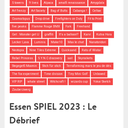
5 towers
9 lives
Alpaca
amalfi renaissance
Amygdala
Art frenzy
Art Society
Bag of Butts
Cabanga !
Celtae
Cosmoctopus
Drop drive
Firefighters on Duty
Fit to Print
five peaks
Flamme Rouge BMX
Fork
Freehand
Get : Monster get U
graffiti
It's a balloon!?
Karvi
Kutna Hora
Lecker Lava
Luminis
Make10
Max le chat
Nanatoridori
Neotopia
Nine Tiles Extreme
Quicksand
Rats of Wistar
Rebel Princess
S.Y.N.C discovery
sail
Skyrockets
StegegetS Moomin
Stich für stich
Terraforming mars le jeu de dés
The fox experiment
Time division
Tiny Mini Golf
Unboxed
VIP RIP
whale street
Witchcraft !
wizards cup
Yokai Sketch
Zauberzwerg
Essen SPIEL 2023 : Le
Débrief