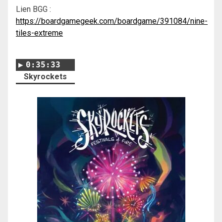
Lien BGG :
https://boardgamegeek.com/boardgame/391084/nine-
tiles-extreme
0:35:33
Skyrockets