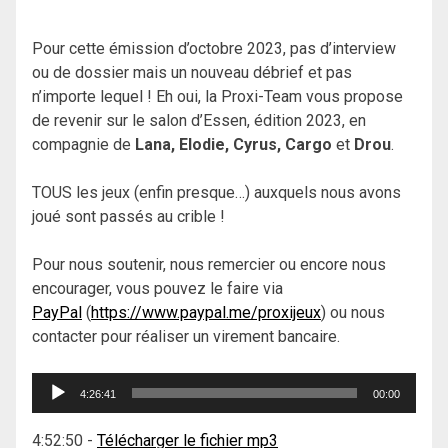
Pour cette émission d’octobre 2023, pas d’interview
ou de dossier mais un nouveau débrief et pas
n’importe lequel ! Eh oui, la Proxi-Team vous propose
de revenir sur le salon d’Essen, édition 2023, en
compagnie de
Lana, Elodie, Cyrus, Cargo
et
Drou
.
TOUS les jeux (enfin presque…) auxquels nous avons
joué sont passés au crible !
Pour nous soutenir, nous remercier ou encore nous
encourager, vous pouvez le faire via
PayPal
(
https://www.paypal.me/proxijeux
) ou nous
contacter pour réaliser un virement bancaire.
Lecteur
4:26:41
00:00
audio
4:52:50
-
Télécharger le fichier mp3