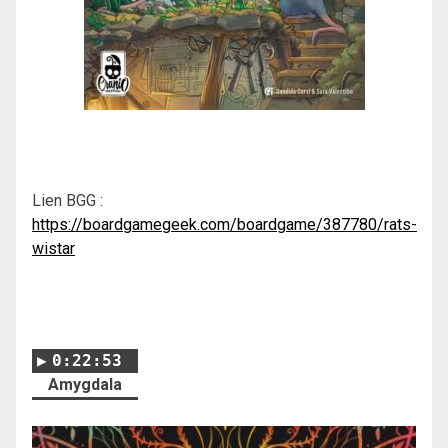
Lien BGG :
https://boardgamegeek.com/boardgame/387780/rats-
wistar
0:22:53
Amygdala