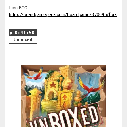
Lien BGG :
https://boardgamegeek.com/boardgame/370095/fork
0:41:50
Unboxed