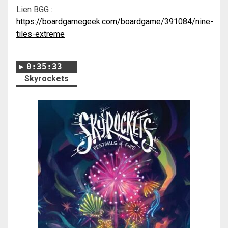
Lien BGG :
https://boardgamegeek.com/boardgame/391084/nine-
tiles-extreme
0:35:33
Skyrockets