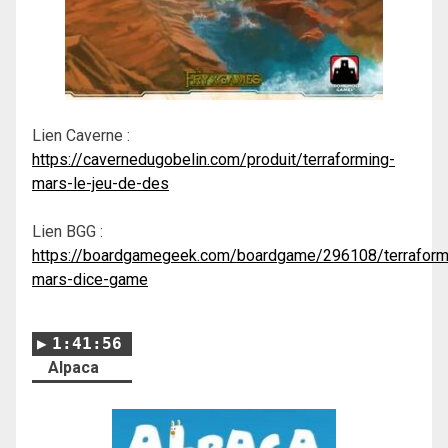
Lien Caverne :
https://cavernedugobelin.com/produit/terraforming-
mars-le-jeu-de-des
Lien BGG :
https://boardgamegeek.com/boardgame/296108/terraform
mars-dice-game
1:41:56
Alpaca