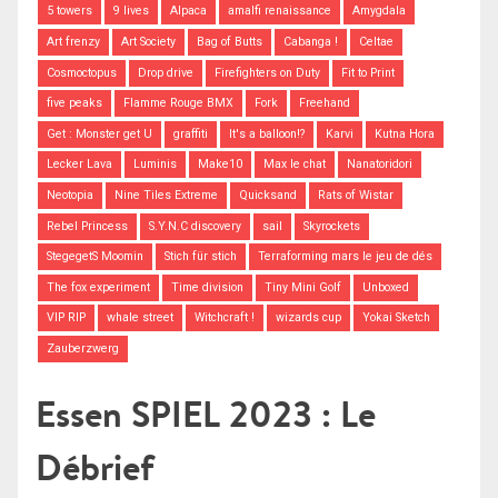
5 towers
9 lives
Alpaca
amalfi renaissance
Amygdala
Art frenzy
Art Society
Bag of Butts
Cabanga !
Celtae
Cosmoctopus
Drop drive
Firefighters on Duty
Fit to Print
five peaks
Flamme Rouge BMX
Fork
Freehand
Get : Monster get U
graffiti
It's a balloon!?
Karvi
Kutna Hora
Lecker Lava
Luminis
Make10
Max le chat
Nanatoridori
Neotopia
Nine Tiles Extreme
Quicksand
Rats of Wistar
Rebel Princess
S.Y.N.C discovery
sail
Skyrockets
StegegetS Moomin
Stich für stich
Terraforming mars le jeu de dés
The fox experiment
Time division
Tiny Mini Golf
Unboxed
VIP RIP
whale street
Witchcraft !
wizards cup
Yokai Sketch
Zauberzwerg
Essen SPIEL 2023 : Le
Débrief