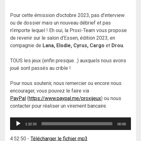
Pour cette émission d’octobre 2023, pas d’interview
ou de dossier mais un nouveau débrief et pas
n’importe lequel ! Eh oui, la Proxi-Team vous propose
de revenir sur le salon d’Essen, édition 2023, en
compagnie de
Lana, Elodie, Cyrus, Cargo
et
Drou
.
TOUS les jeux (enfin presque…) auxquels nous avons
joué sont passés au crible !
Pour nous soutenir, nous remercier ou encore nous
encourager, vous pouvez le faire via
PayPal
(
https://www.paypal.me/proxijeux
) ou nous
contacter pour réaliser un virement bancaire.
Lecteur
1:32:33
00:00
audio
4:52:50
-
Télécharger le fichier mp3