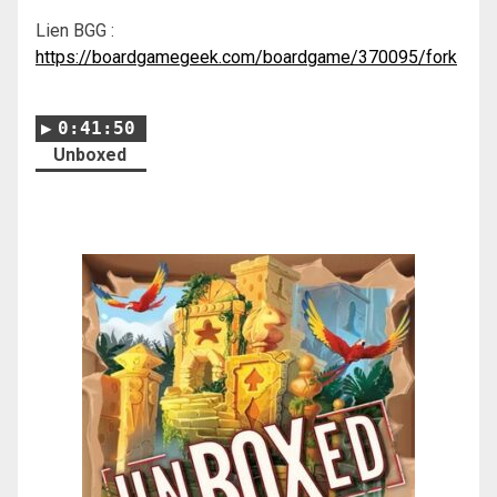
Lien BGG :
https://boardgamegeek.com/boardgame/370095/fork
0:41:50
Unboxed