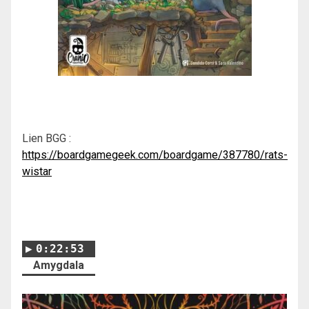
Lien BGG :
https://boardgamegeek.com/boardgame/387780/rats-
wistar
0:22:53
Amygdala