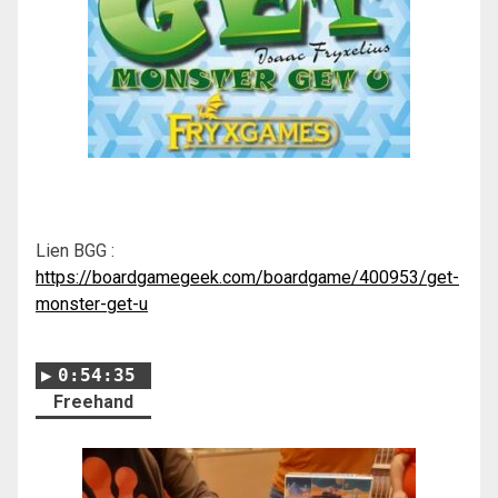
Lien BGG :
https://boardgamegeek.com/boardgame/400953/get-
monster-get-u
0:54:35
Freehand