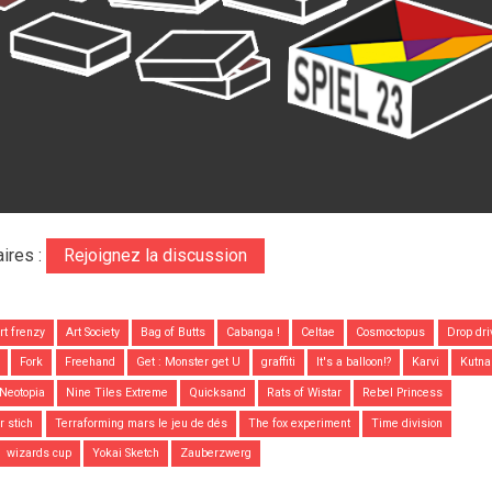
ires :
Rejoignez la discussion
rt frenzy
Art Society
Bag of Butts
Cabanga !
Celtae
Cosmoctopus
Drop dri
Fork
Freehand
Get : Monster get U
graffiti
It's a balloon!?
Karvi
Kutna
Neotopia
Nine Tiles Extreme
Quicksand
Rats of Wistar
Rebel Princess
ür stich
Terraforming mars le jeu de dés
The fox experiment
Time division
wizards cup
Yokai Sketch
Zauberzwerg