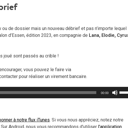
brief
w ou de dossier mais un nouveau débrief et pas n’importe lequel 
salon d’Essen, édition 2023, en compagnie de
Lana, Elodie, Cyru
 joué sont passés au crible !
encourager, vous pouvez le faire via
contacter pour réaliser un virement bancaire.
Util
00:00
les
flèc
haut
pou
onner à notre flux iTunes
. Si vous nous appréciez, notez notre
aug
 Sur Android, nous vous recommandons d’utiliser
l’application