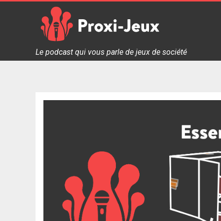
Skip
to
content
Proxi Jeux - Le podcast qui vous parle de jeux de soc
Le podcast qui vous parle de jeux de société