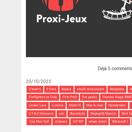
Déjà 5 commenta
20/10/2023
5 towers
9 lives
Alpaca
amalfi renaissance
Amygdala
A
Firefighters on Duty
Fit to Print
five peaks
Flamme Rouge BMX
Lecker Lava
Luminis
Make10
Max le chat
Nanatoridori
S.Y.N.C discovery
sail
Skyrockets
StegegetS Moomin
Stich f
Tiny Mini Golf
Unboxed
VIP RIP
whale street
Witchcraft !