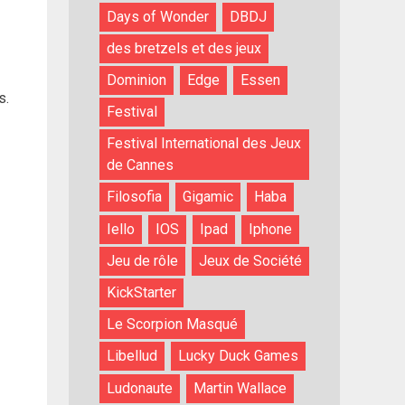
Days of Wonder
DBDJ
des bretzels et des jeux
Dominion
Edge
Essen
s.
Festival
Festival International des Jeux
de Cannes
Filosofia
Gigamic
Haba
Iello
IOS
Ipad
Iphone
Jeu de rôle
Jeux de Société
KickStarter
Le Scorpion Masqué
Libellud
Lucky Duck Games
Ludonaute
Martin Wallace