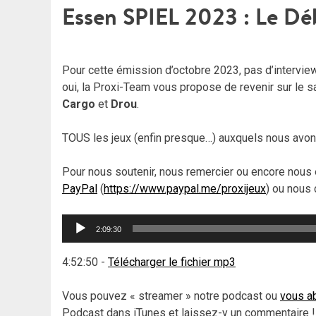
Essen SPIEL 2023 : Le Dé
Pour cette émission d’octobre 2023, pas d’intervie
oui, la Proxi-Team vous propose de revenir sur le 
Cargo
et
Drou
.
TOUS les jeux (enfin presque…) auxquels nous avons
Pour nous soutenir, nous remercier ou encore nous 
PayPal
(
https://www.paypal.me/proxijeux
) ou nous 
Lecteur
2:09:30
audio
4:52:50
-
Télécharger le fichier mp3
Vous pouvez « streamer » notre podcast ou
vous ab
Podcast dans iTunes et laissez-y un commentaire !