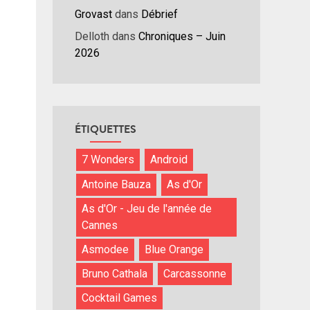
Grovast
dans
Débrief
nuer
Delloth
dans
Chroniques – Juin
2026
ume.
ÉTIQUETTES
7 Wonders
Android
Antoine Bauza
As d'Or
As d'Or - Jeu de l'année de
Cannes
Asmodee
Blue Orange
Bruno Cathala
Carcassonne
Cocktail Games