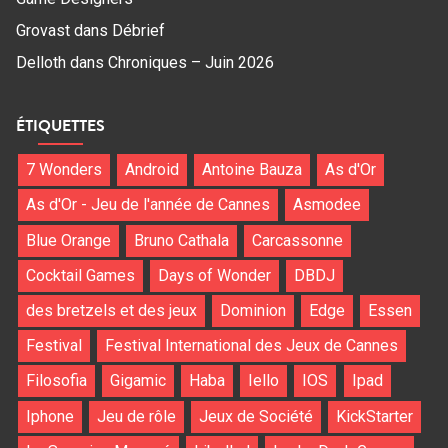
Grovast
dans
Débrief
Delloth
dans
Chroniques – Juin 2026
ÉTIQUETTES
7 Wonders
Android
Antoine Bauza
As d'Or
As d'Or - Jeu de l'année de Cannes
Asmodee
Blue Orange
Bruno Cathala
Carcassonne
Cocktail Games
Days of Wonder
DBDJ
des bretzels et des jeux
Dominion
Edge
Essen
Festival
Festival International des Jeux de Cannes
Filosofia
Gigamic
Haba
Iello
IOS
Ipad
Iphone
Jeu de rôle
Jeux de Société
KickStarter