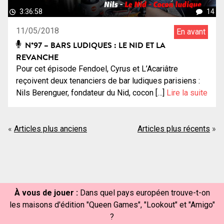
3:36:58
14
11/05/2018
En avant
N°97 – BARS LUDIQUES : LE NID ET LA
REVANCHE
Pour cet épisode Fendoel, Cyrus et L’Acariâtre
reçoivent deux tenanciers de bar ludiques parisiens :
Nils Berenguer, fondateur du Nid, cocon […]
Lire la suite
Navigation
Articles plus anciens
Articles plus récents
des
articles
À vous de jouer :
Dans quel pays européen trouve-t-on
les maisons d'édition "Queen Games", "Lookout" et "Amigo"
?