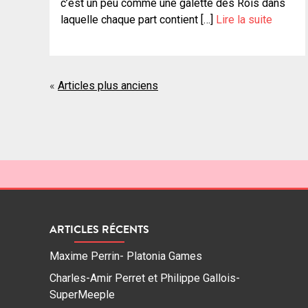
c’est un peu comme une galette des Rois dans
laquelle chaque part contient […]
Lire la suite
Navigation
Articles plus anciens
des
articles
ARTICLES RÉCENTS
Maxime Perrin- Platonia Games
Charles-Amir Perret et Philippe Gallois-
SuperMeeple