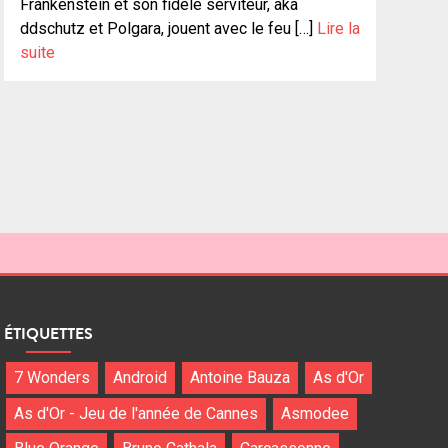
Frankenstein et son fidèle serviteur, aka
ddschutz et Polgara, jouent avec le feu […]
Lire la
suite
ÉTIQUETTES
7 Wonders
Android
Antoine Bauza
As d'Or
As d'Or - Jeu de l'année de Cannes
Asmodee