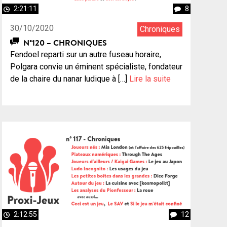
2:21:11
8
30/10/2020
Chroniques
N°120 – CHRONIQUES
Fendoel reparti sur un autre fuseau horaire,
Polgara convie un éminent spécialiste, fondateur
de la chaire du nanar ludique à […]
Lire la suite
2:12:55
12