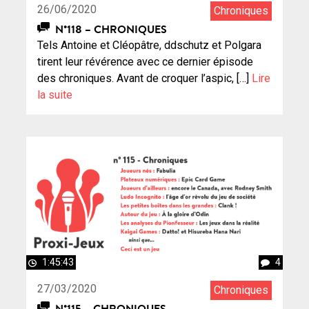
26/06/2020
Chroniques
N°118 – CHRONIQUES
Tels Antoine et Cléopâtre, ddschutz et Polgara
tirent leur révérence avec ce dernier épisode
des chroniques. Avant de croquer l’aspic, […]
Lire
la suite
1:45:43
4
27/03/2020
Chroniques
N°115 – CHRONIQUES