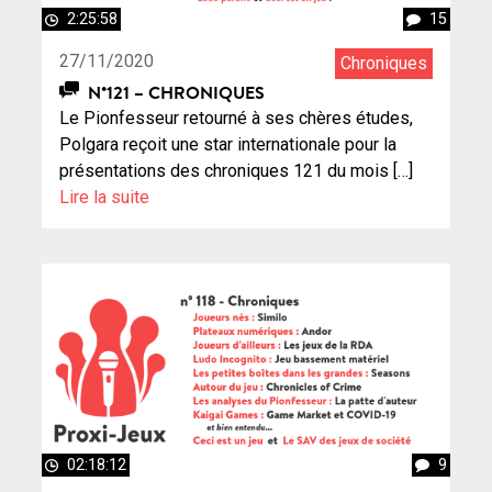
2:25:58
15
27/11/2020
Chroniques
N°121 – CHRONIQUES
Le Pionfesseur retourné à ses chères études,
Polgara reçoit une star internationale pour la
présentations des chroniques 121 du mois […]
Lire la suite
02:18:12
9