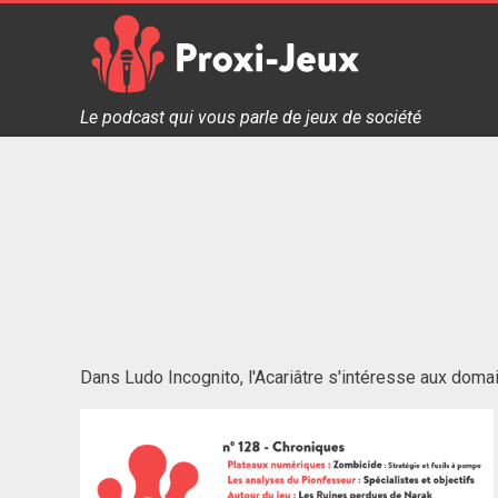
Skip
to
content
Proxi Jeux - Le podcast qui vous parle de jeux de soc
Le podcast qui vous parle de jeux de société
Dans Ludo Incognito, l'Acariâtre s'intéresse aux domain