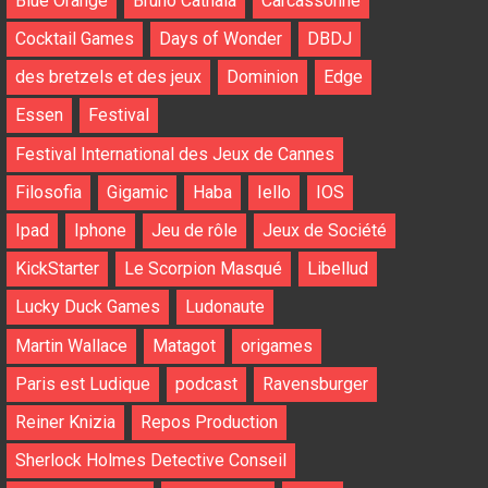
Blue Orange
Bruno Cathala
Carcassonne
Cocktail Games
Days of Wonder
DBDJ
des bretzels et des jeux
Dominion
Edge
Essen
Festival
Festival International des Jeux de Cannes
Filosofia
Gigamic
Haba
Iello
IOS
Ipad
Iphone
Jeu de rôle
Jeux de Société
KickStarter
Le Scorpion Masqué
Libellud
Lucky Duck Games
Ludonaute
Martin Wallace
Matagot
origames
Paris est Ludique
podcast
Ravensburger
Reiner Knizia
Repos Production
Sherlock Holmes Detective Conseil