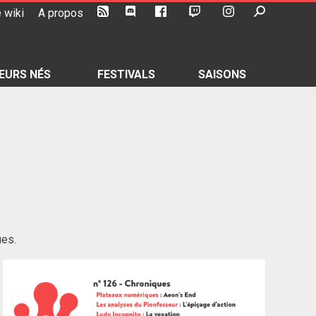
 wiki
A propos
EURS NÉS
FESTIVALS
SAISONS
ues.