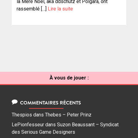
la Mère Noël, aka ddschutz et Polgara, ont
rassemblé […]
Lire la suite
À vous de jouer :
COMMENTAIRES RÉCENTS
Thespios
dans
Thebes – Peter Prinz
LePionfesseur
dans
Suzon Beaussant – Syndicat
des Serious Game Designers